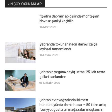
ƏN ÇOX OXUNANLAR
“Qədim Şabran” abidəsində möhtəşəm
Novruz şənliyi keçirilib
16 Mart 2026
Şabranda toxunan nadir dairəvi xalça
layihəsi tamamlandı
16 Fevral 2026
Şabranın yeganə qayiq ustası 25 ildir taxta
gölləri canlandırır
08 Dekabr 2025
Şabran avtovağzalında iki metr
hündürlüyündə dəmir hasar – 50 ildən artıq
fəaliyyət göstərən mağazalar müştərisiz