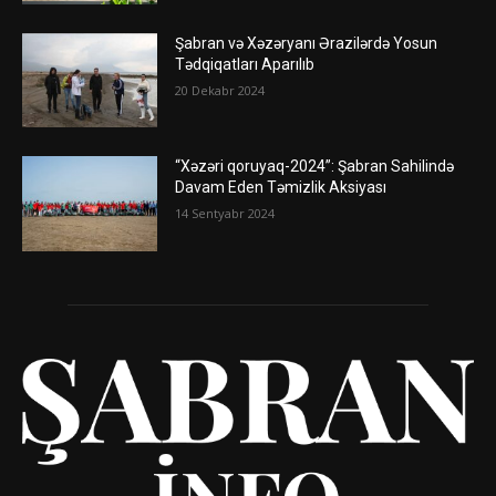
Şabran və Xəzəryanı Ərazilərdə Yosun
Tədqiqatları Aparılıb
20 Dekabr 2024
“Xəzəri qoruyaq-2024”: Şabran Sahilində
Davam Eden Təmizlik Aksiyası
14 Sentyabr 2024