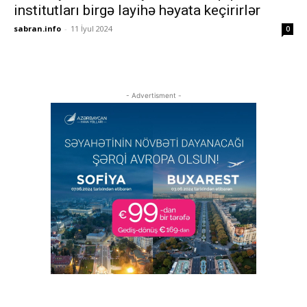
institutları birgə layihə həyata keçirirlər
sabran.info
-
11 İyul 2024
0
- Advertisment -