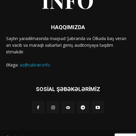
HAQQIMIZDA
Saytın yaradılmasında məqsəd Şabranda və Ölkədə baş verən
ən vacib və maraqlı xəbərləri geniş auditoriyaya təqdim
etməkdir.
Əlagə:
az@sabran.info
SOSIAL ŞƏBƏKƏLƏRIMIZ