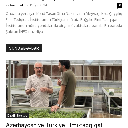
sabran.info
-
11 İyul 2024
0
Qubada yerləşən Kənd Təsərrüfatı Nazirliyinin Meyvəçilik və Çayçılıq
Elmi-Tədqiqat İnstitutunda Türkiyənin Alata Bağçılıq Elmi-Tədqiqat
İnstitutunun nümayəndələri ilə birgə müzakirələr aparılıb. Bu barədə
Şabran İNFO nazirliyə...
SON XƏBƏRLƏR
Daxili Siyasət
Azərbaycan və Türkiyə Elmi-tədqiqat