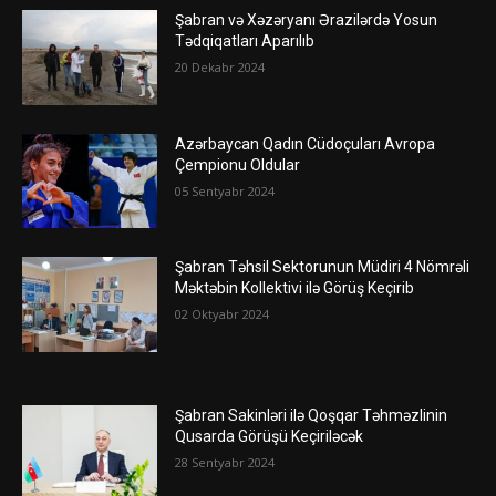
Şabran və Xəzəryanı Ərazilərdə Yosun
Tədqiqatları Aparılıb
20 Dekabr 2024
Azərbaycan Qadın Cüdoçuları Avropa
Çempionu Oldular
05 Sentyabr 2024
Şabran Təhsil Sektorunun Müdiri 4 Nömrəli
Məktəbin Kollektivi ilə Görüş Keçirib
02 Oktyabr 2024
Şabran Sakinləri ilə Qoşqar Təhməzlinin
Qusarda Görüşü Keçiriləcək
28 Sentyabr 2024