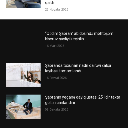
qaldı
23 Noyabr 2025
“Qədim Şabran” abidəsində möhtəşəm
Novruz şənliyi keçirilib
16 Mart 2026
Şabranda toxunan nadir dairəvi xalça
layihəsi tamamlandı
16 Fevral 2026
Şabranın yeganə qayiq ustası 25 ildir taxta
gölləri canlandırır
08 Dekabr 2025