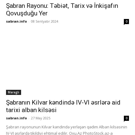
Şabran Rayonu: Təbiət, Tarix və İnkişafın
Qovuşduğu Yer
sabran.info
-
08 Sentyabr 2024
0
Maraglı
Şabranın Kilvar kəndində IV-VI əsrlərə aid
tarixi alban kilsəsi
sabran.info
-
27 May 2025
0
Şabran rayonunun Kilvar kəndində yerləşən qədim Alban kilsəsinin
IV-VI əsrlərdə tikildiyi ehtimal edilir. Oxu.Az PhotoStock.az-a