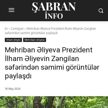
Ev
Cəmiyyət
Mehriban Əliyeva Prezident İlham Əliyevin Zəngilan
səfərindən səmimi görüntülər paylaşdı
İlham Əliyev
Mehriban Əliyeva
Mehriban Əliyeva Prezident
İlham Əliyevin Zəngilan
səfərindən səmimi görüntülər
paylaşdı
18 May 2024