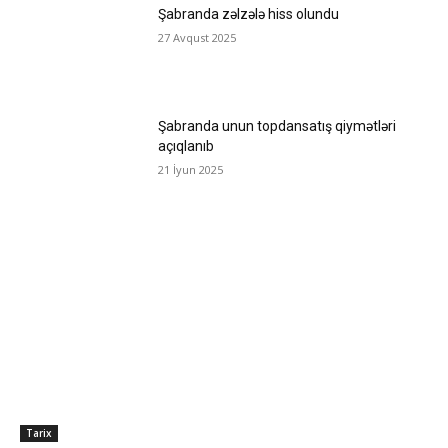
Şabranda zəlzələ hiss olundu
27 Avqust 2025
Şabranda unun topdansatış qiymətləri
açıqlanıb
21 İyun 2025
Tarix