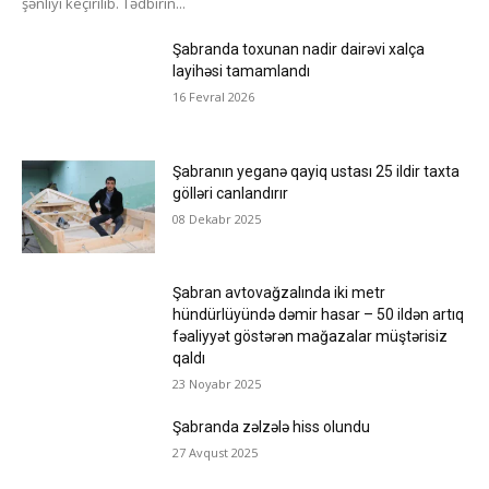
şənliyi keçirilib. Tədbirin...
Şabranda toxunan nadir dairəvi xalça
layihəsi tamamlandı
16 Fevral 2026
Şabranın yeganə qayiq ustası 25 ildir taxta
gölləri canlandırır
08 Dekabr 2025
Şabran avtovağzalında iki metr
hündürlüyündə dəmir hasar – 50 ildən artıq
fəaliyyət göstərən mağazalar müştərisiz
qaldı
23 Noyabr 2025
Şabranda zəlzələ hiss olundu
27 Avqust 2025