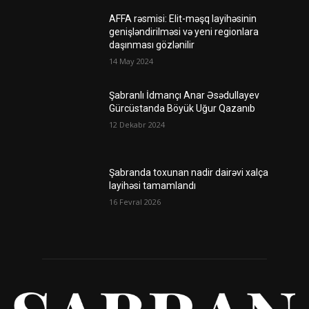
AFFA rəsmisi: Elit-məşq layihəsinin
genişləndirilməsi və yeni regionlara
daşınması gözlənilir
14 May 2024
Şabranlı İdmançı Anar Əsədullayev
Gürcüstanda Böyük Uğur Qazanıb
12 Dekabr 2024
Şabranda toxunan nadir dairəvi xalça
layihəsi tamamlandı
16 Fevral 2026