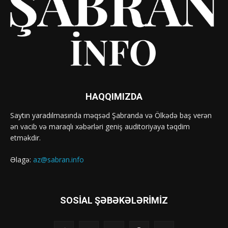
HAQQIMIZDA
Saytın yaradılmasında məqsəd Şabranda və Ölkədə baş verən
ən vacib və maraqlı xəbərləri geniş auditoriyaya təqdim
etməkdir.
Əlagə:
az@sabran.info
SOSIAL ŞƏBƏKƏLƏRIMIZ