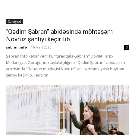
Cəmiyyət
“Qədim Şabran” abidəsində möhtəşəm
Novruz şənliyi keçirilib
sabran.info
-
16 Mart 2026
0
Şabran İnfo xəbər verir ki, "Çıraqqala-Şabran" Dövlət Tarix-
Mədəniyyət Qoruğunun təşkilatçılığı ilə "Qədim Şabran" abidəsinin
ərazisində "Baharın müjdəçisi Novruz" adlı genişmiqyaslı bayram
şənliyi keçirilib. Tədbirin...