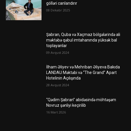
gölləri canlandırır
08 Dekabr 2025
Şabran, Quba və Xaçmaz bölgələrində ali
məktəbə qəbul imtahanında yüksək bal
toplayanlar
09 Avqust 2024
İlham Əliyev və Mehriban Əliyeva Bakıda
LANDAU Məktəbi və “The Grand” Apart
Hotelinin Açılışında
28 Avqust 2024
“Qədim Şabran” abidəsində möhtəşəm
Novruz şənliyi keçirilib
16 Mart 2026