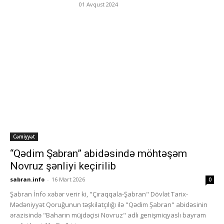
01 Avqust 2024
Cəmiyyət
“Qədim Şabran” abidəsində möhtəşəm
Novruz şənliyi keçirilib
sabran.info
-
16 Mart 2026
0
Şabran İnfo xəbər verir ki, "Çıraqqala-Şabran" Dövlət Tarix-
Mədəniyyət Qoruğunun təşkilatçılığı ilə "Qədim Şabran" abidəsinin
ərazisində "Baharın müjdəçisi Novruz" adlı genişmiqyaslı bayram