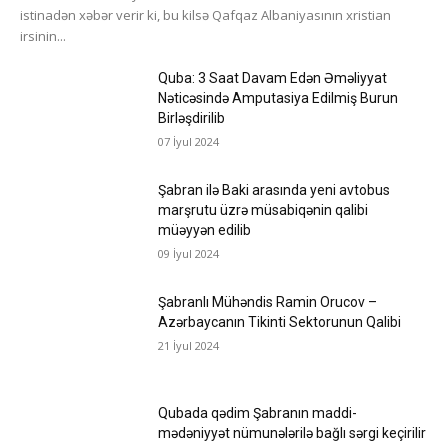
istinadən xəbər verir ki, bu kilsə Qafqaz Albaniyasının xristian
irsinin...
Quba: 3 Saat Davam Edən Əməliyyat
Nəticəsində Amputasiya Edilmiş Burun
Birləşdirilib
07 İyul 2024
Şabran ilə Baki arasında yeni avtobus
marşrutu üzrə müsabiqənin qalibi
müəyyən edilib
09 İyul 2024
Şabranlı Mühəndis Ramin Orucov –
Azərbaycanın Tikinti Sektorunun Qalibi
21 İyul 2024
Qubada qədim Şabranın maddi-
mədəniyyət nümunələrilə bağlı sərgi keçirilir