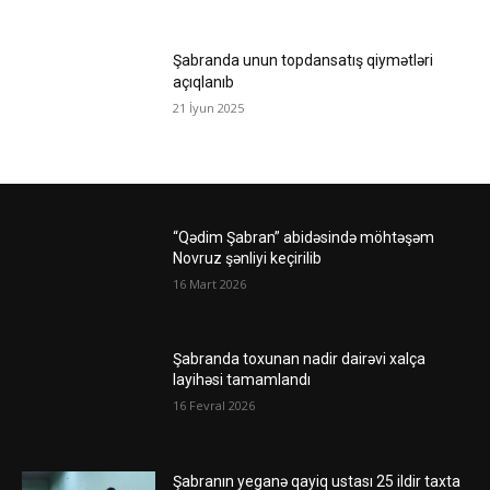
Şabranda unun topdansatış qiymətləri
açıqlanıb
21 İyun 2025
“Qədim Şabran” abidəsində möhtəşəm
Novruz şənliyi keçirilib
16 Mart 2026
Şabranda toxunan nadir dairəvi xalça
layihəsi tamamlandı
16 Fevral 2026
Şabranın yeganə qayiq ustası 25 ildir taxta