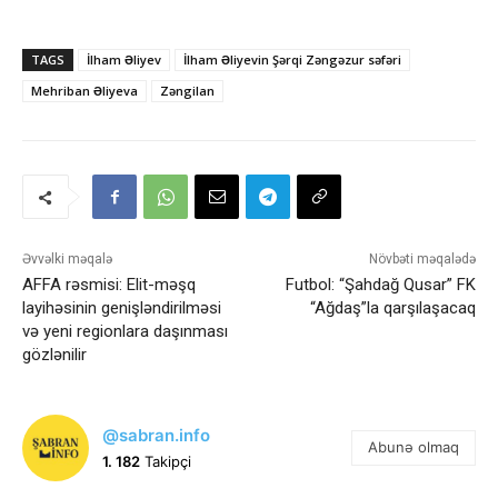
TAGS
İlham Əliyev
İlham Əliyevin Şərqi Zəngəzur səfəri
Mehriban Əliyeva
Zəngilan
Əvvəlki məqalə
Növbəti məqalədə
AFFA rəsmisi: Elit-məşq
Futbol: “Şahdağ Qusar” FK
layihəsinin genişləndirilməsi
“Ağdaş”la qarşılaşacaq
və yeni regionlara daşınması
gözlənilir
@sabran.info
Abunə olmaq
1. 182
Takipçi