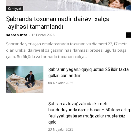
Cəmiyyət
Şabranda toxunan nadir dairəvi xalça
layihəsi tamamlandı
sabran.info
-
16 Fevral 2026
0
Şabranda yerləşən emalatxanada toxunan və diametri 22,17 metr
olan unikal dairəvi əl xalçasının hazırlanması prosesi uğurla başa
çatıb. Bu ölçüdə və formada toxunan xalça...
Şabranın yeganə qayiq ustası 25 ildir taxta
gölləri canlandırır
08 Dekabr 2025
Şabran avtovağzalında iki metr
hündürlüyündə dəmir hasar – 50 ildən artıq
fəaliyyət göstərən mağazalar müştərisiz
qaldı
23 Noyabr 2025