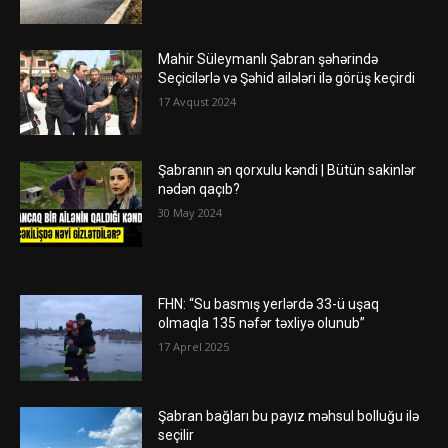
Mahir Süleymanlı Şabran şəhərində
Seçicilərlə və Şəhid ailələri ilə görüş keçirdi
17 Avqust 2024
Şabranın ən qorxulu kəndi | Bütün sakinlər
nədən qaçıb?
30 May 2024
FHN: “Su basmış yerlərdə 33-ü uşaq
olmaqla 135 nəfər təxliyə olunub”
17 Aprel 2025
Şabran bağları bu payız məhsul bolluğu ilə
seçilir