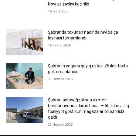
Novruz şənliyi keçirilib
16 Mart 2026
Şabranda toxunan nadir dairəvi xalça
layihəsi tamamlandı
16 Fevral 2026
Şabranın yeganə qayiq ustası 25 ildir taxta
gölləri canlandırır
08 Dekabr 2025
Şabran avtovağzalında iki metr
hündürlüyündə dəmir hasar – 50 ildən artıq
fəaliyyət göstərən mağazalar müştərisiz
qaldı
23 Noyabr 2025