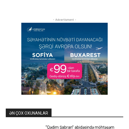
- Advertisment -
ƏN ÇOX OXUNANLAR
“Qədim Şabran” abidəsində möhtəşəm