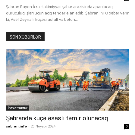
Şabran Rayon İcra Hakimiyyəti şəhər ərazisində aparılacaq
quruculuq işləri üçün açıq tender elan edib. Şabran İNFO xəbər verir
ki, Asəf Zeynallı küçəsi asfalt və beton...
SON XƏBƏRLƏR
İnfrastruktur
Şabranda küçə əsaslı təmir olunacaq
sabran.info
-
20 Noyabr 2024
0