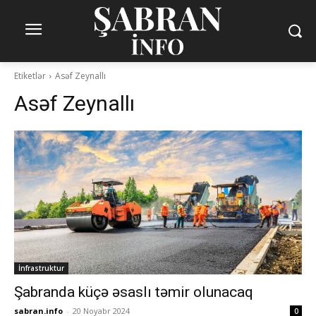
Etiketlər
Asəf Zeynallı
Asəf Zeynallı
İnfrastruktur
Şabranda küçə əsaslı təmir olunacaq
sabran.info
-
20 Noyabr 2024
0