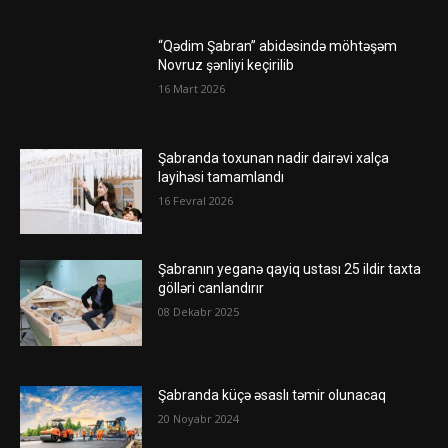
“Qədim Şabran” abidəsində möhtəşəm
Novruz şənliyi keçirilib
16 Mart 2026
Şabranda toxunan nadir dairəvi xalça
layihəsi tamamlandı
16 Fevral 2026
Şabranın yeganə qayiq ustası 25 ildir taxta
gölləri canlandırır
08 Dekabr 2025
Şabranda küçə əsaslı təmir olunacaq
20 Noyabr 2024