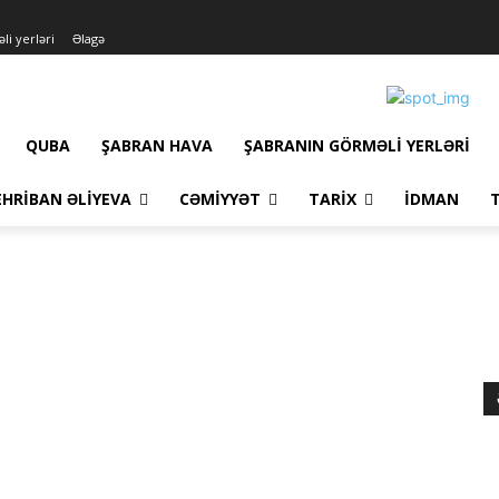
li yerləri
Əlagə
QUBA
ŞABRAN HAVA
ŞABRANIN GÖRMƏLI YERLƏRI
HRIBAN ƏLIYEVA
CƏMIYYƏT
TARIX
İDMAN