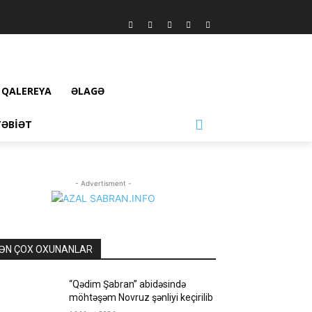
QALEREYA
ƏLAGƏ
TƏBIƏT
- Advertisment -
ƏN ÇOX OXUNANLAR
“Qədim Şabran” abidəsində
möhtəşəm Novruz şənliyi keçirilib