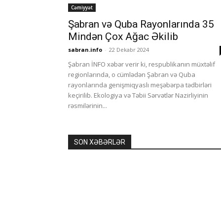
Cəmiyyət
Şabran və Quba Rayonlarında 35
Mindən Çox Ağac Əkilib
sabran.info
-
22 Dekabr 2024
Şabran İNFO xəbər verir ki, respublikanın müxtəlif
regionlarında, o cümlədən Şabran və Quba
rayonlarında genişmiqyaslı meşəbərpa tədbirləri
keçirilib. Ekologiya və Təbii Sərvətlər Nazirliyinin
rəsmilərinin...
SON XƏBƏRLƏR