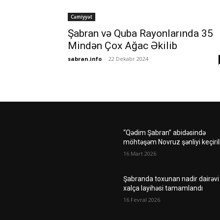
Cəmiyyət
Şabran və Quba Rayonlarında 35
Mindən Çox Ağac Əkilib
sabran.info
-
22 Dekabr 2024
“Qədim Şabran” abidəsində
möhtəşəm Novruz şənliyi keçiril
16 Mart 2026
Şabranda toxunan nadir dairəvi
xalça layihəsi tamamlandı
16 Fevral 2026