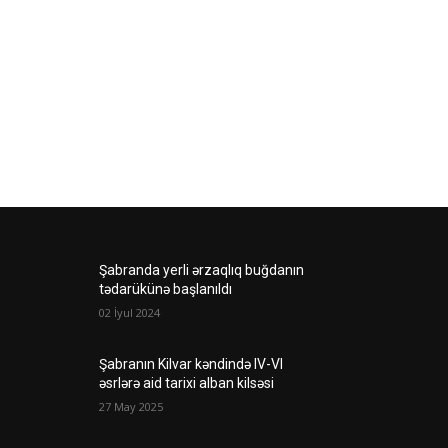
Şabranda yerli ərzaqlıq buğdanın
tədarükünə başlanıldı
02 İyul 2024
Şabranın Kilvar kəndində IV-VI
əsrlərə aid tarixi alban kilsəsi
27 May 2025