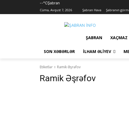
--°C
Şabran
Cümə, Avqust 7, 2026
Şabran Hava
Şabranın görmə
ŞABRAN
XAÇMAZ
SON XƏBƏRLƏR
İLHAM ƏLIYEV
ME
Etiketlər
Ramik Əşrəfov
Ramik Əşrəfov