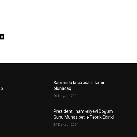
0
Şabranda küçə əsaslı təmir
ib
olunacaq
20 Noyabr 2024
Prezident İlham Əliyevi Doğum
Günü Münasibətilə Təbrik Edirik!
24 Dekabr 2024