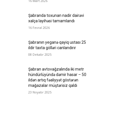
16 Mart 2026
Şabranda toxunan nadir dairəvi
xalça layihəsi tamamlandı
16 Fevral 2026
Şabranın yeganə qayiq ustası 25
ildir taxta gölləri canlandırır
08 Dekabr 2025
Şabran avtovağzalında iki metr
hündürlüyündə dəmir hasar – 50
ildən artıq fəaliyyət göstərən
mağazalar müştərisiz qaldı
23 Noyabr 2025