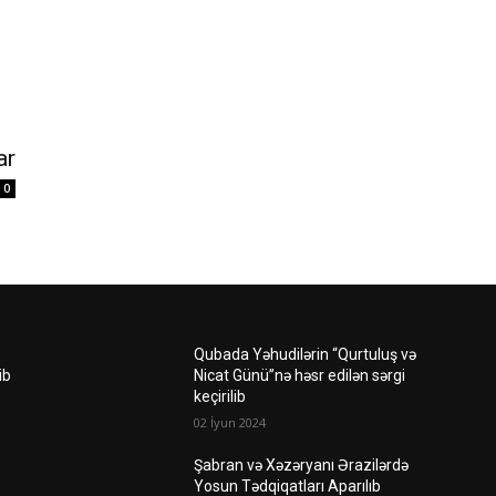
ar
0
Qubada Yəhudilərin “Qurtuluş və
ib
Nicat Günü”nə həsr edilən sərgi
keçirilib
02 İyun 2024
Şabran və Xəzəryanı Ərazilərdə
Yosun Tədqiqatları Aparılıb