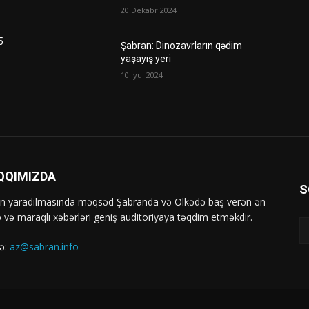
20 Dekabr 2024
5
Şabran: Dinozavrların qədim
yaşayış yeri
10 İyul 2024
QQIMIZDA
S
ın yaradılmasında məqsəd Şabranda və Ölkədə baş verən ən
b və maraqlı xəbərləri geniş auditoriyaya təqdim etməkdir.
ə:
az@sabran.info