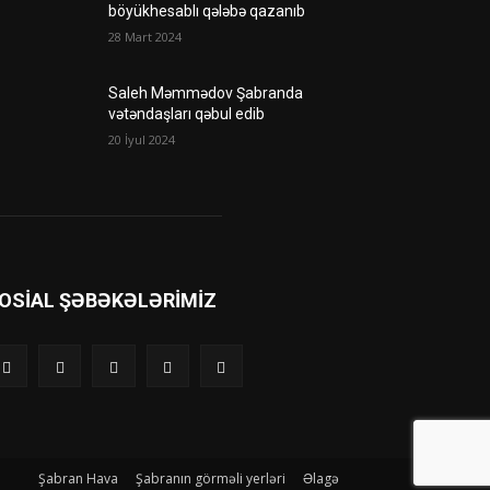
böyükhesablı qələbə qazanıb
28 Mart 2024
Saleh Məmmədov Şabranda
vətəndaşları qəbul edib
20 İyul 2024
OSIAL ŞƏBƏKƏLƏRIMIZ
Şabran Hava
Şabranın görməli yerləri
Əlagə