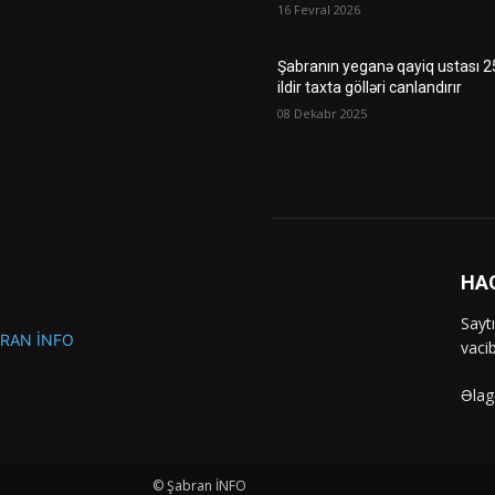
16 Fevral 2026
Şabranın yeganə qayiq ustası 2
ildir taxta gölləri canlandırır
08 Dekabr 2025
HA
Sayt
vaci
Əlag
© Şabran İNFO