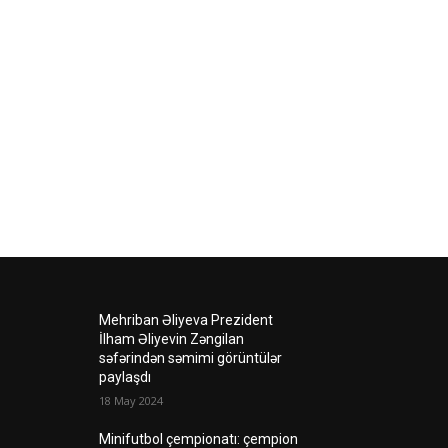
Mehriban Əliyeva Prezident
İlham Əliyevin Zəngilan
səfərindən səmimi görüntülər
paylaşdı
18 May 2024
Minifutbol çempionatı: çempion