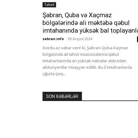
Təhsil
Şabran, Quba və Xaçmaz
bölgələrində ali məktəbə qəbul
imtahanında yüksək bal toplayanl
sabran.info
-
09 Avqust 2024
Azedu.az xəbər verir ki, Şabran-Quba-Xaçmaz
bölgəsində ali təhsil müəssisələrinə qəbul
imtahanlarında ən yüksək nəticələr əldə edən
abituriyentlər müəyyən edilib. Bu il imtahanlarda
uğurla çıxış...
SON XƏBƏRLƏR