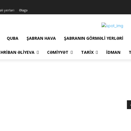
li yerləri
Əlagə
QUBA
ŞABRAN HAVA
ŞABRANIN GÖRMƏLI YERLƏRI
HRIBAN ƏLIYEVA
CƏMIYYƏT
TARIX
İDMAN