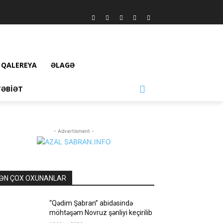
QALEREYA
ƏLAGƏ
TƏBIƏT
- Advertisment -
ƏN ÇOX OXUNANLAR
“Qədim Şabran” abidəsində
möhtəşəm Novruz şənliyi keçirilib