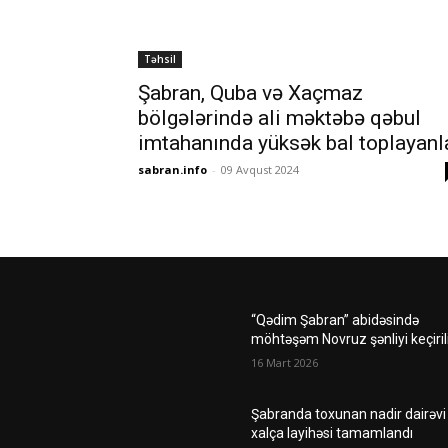
Təhsil
Şabran, Quba və Xaçmaz
bölgələrində ali məktəbə qəbul
imtahanında yüksək bal toplayanl
sabran.info
-
09 Avqust 2024
“Qədim Şabran” abidəsində
möhtəşəm Novruz şənliyi keçiril
16 Mart 2026
Şabranda toxunan nadir dairəvi
xalça layihəsi tamamlandı