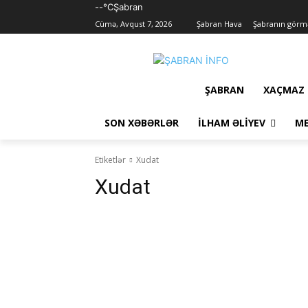
--°C
Şabran
Cümə, Avqust 7, 2026
Şabran Hava
Şabranın görmə
ŞABRAN
XAÇMAZ
SON XƏBƏRLƏR
İLHAM ƏLIYEV
ME
Etiketlər
Xudat
Xudat