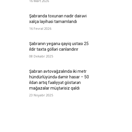
16 Mart 2026
Şabranda toxunan nadir dairəvi
xalça layihəsi tamamlandı
16 Fevral 2026
Şabranın yeganə qayiq ustası 25
ildir taxta gölləri canlandırır
08 Dekabr 2025
Şabran avtovağzalında iki metr
hündürlüyündə dəmir hasar – 50
ildən artıq fəaliyyət göstərən
mağazalar müştərisiz qaldı
23 Noyabr 2025