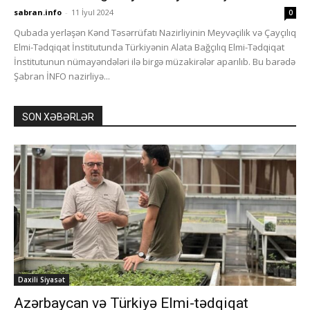
sabran.info
-
11 İyul 2024
0
Qubada yerləşən Kənd Təsərrüfatı Nazirliyinin Meyvəçilik və Çayçılıq
Elmi-Tədqiqat İnstitutunda Türkiyənin Alata Bağçılıq Elmi-Tədqiqat
İnstitutunun nümayəndələri ilə birgə müzakirələr aparılıb. Bu barədə
Şabran İNFO nazirliyə...
SON XƏBƏRLƏR
Daxili Siyasət
Azərbaycan və Türkiyə Elmi-tədqiqat