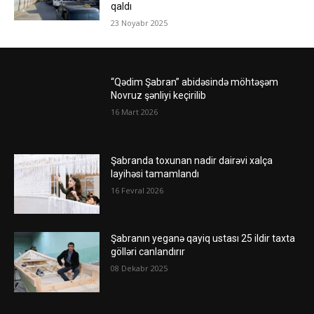
qaldı
23 Noyabr 2025
“Qədim Şabran” abidəsində möhtəşəm
Novruz şənliyi keçirilib
16 Mart 2026
Şabranda toxunan nadir dairəvi xalça
layihəsi tamamlandı
16 Fevral 2026
Şabranın yeganə qayiq ustası 25 ildir taxta
gölləri canlandırır
08 Dekabr 2025