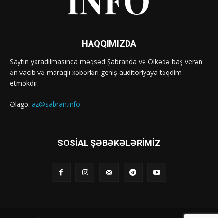
HAQQIMIZDA
Saytın yaradılmasında məqsəd Şabranda və Ölkədə baş verən
ən vacib və maraqlı xəbərləri geniş auditoriyaya təqdim
etməkdir.
Əlagə:
az@sabran.info
SOSIAL ŞƏBƏKƏLƏRIMIZ