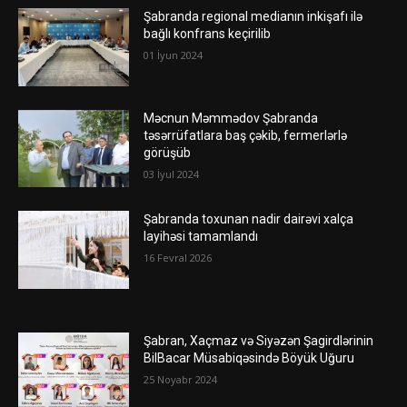
Şabranda regional medianın inkişafı ilə
bağlı konfrans keçirilib
01 İyun 2024
Məcnun Məmmədov Şabranda
təsərrüfatlara baş çəkib, fermerlərlə
görüşüb
03 İyul 2024
Şabranda toxunan nadir dairəvi xalça
layihəsi tamamlandı
16 Fevral 2026
Şabran, Xaçmaz və Siyəzən Şagirdlərinin
BilBacar Müsabiqəsində Böyük Uğuru
25 Noyabr 2024