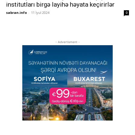
institutları birgə layihə həyata keçirirlər
sabran.info
-
11 İyul 2024
0
- Advertisment -