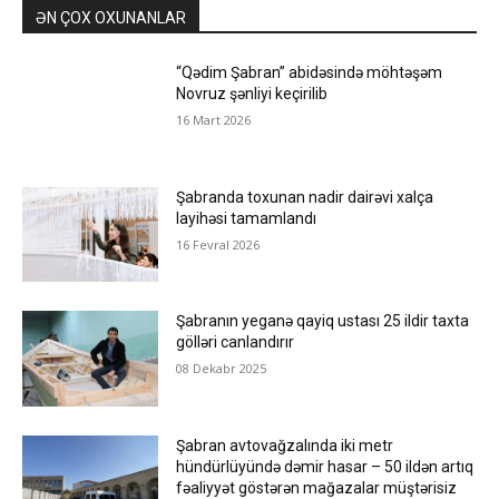
ƏN ÇOX OXUNANLAR
“Qədim Şabran” abidəsində möhtəşəm
Novruz şənliyi keçirilib
16 Mart 2026
Şabranda toxunan nadir dairəvi xalça
layihəsi tamamlandı
16 Fevral 2026
Şabranın yeganə qayiq ustası 25 ildir taxta
gölləri canlandırır
08 Dekabr 2025
Şabran avtovağzalında iki metr
hündürlüyündə dəmir hasar – 50 ildən artıq
fəaliyyət göstərən mağazalar müştərisiz