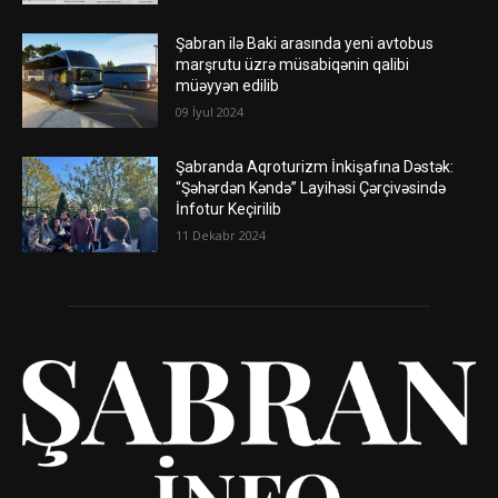
Şabran ilə Baki arasında yeni avtobus
marşrutu üzrə müsabiqənin qalibi
müəyyən edilib
09 İyul 2024
Şabranda Aqroturizm İnkişafına Dəstək:
“Şəhərdən Kəndə” Layihəsi Çərçivəsində
İnfotur Keçirilib
11 Dekabr 2024