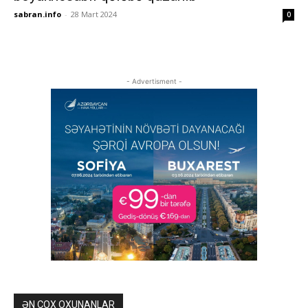
sabran.info
-
28 Mart 2024
0
- Advertisment -
ƏN ÇOX OXUNANLAR