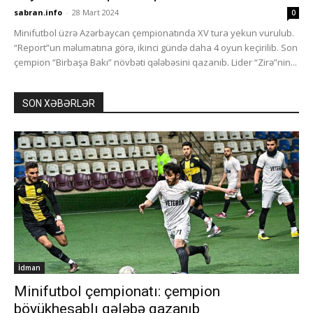
sabran.info
-
28 Mart 2024
0
Minifutbol üzrə Azərbaycan çempionatında XV tura yekun vurulub.
“Report”un məlumatına görə, ikinci gündə daha 4 oyun keçirilib. Son
çempion “Birbaşa Bakı” növbəti qələbəsini qazanıb. Lider “Zirə”nin...
SON XƏBƏRLƏR
İdman
Minifutbol çempionatı: çempion
böyükhesablı qələbə qazanıb