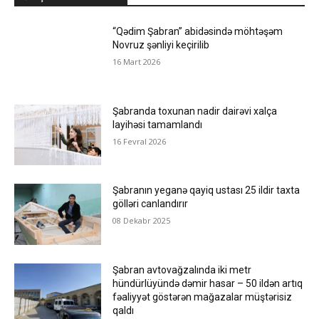
“Qədim Şabran” abidəsində möhtəşəm
Novruz şənliyi keçirilib
16 Mart 2026
Şabranda toxunan nadir dairəvi xalça
layihəsi tamamlandı
16 Fevral 2026
Şabranın yeganə qayiq ustası 25 ildir taxta
gölləri canlandırır
08 Dekabr 2025
Şabran avtovağzalında iki metr
hündürlüyündə dəmir hasar – 50 ildən artıq
fəaliyyət göstərən mağazalar müştərisiz
qaldı