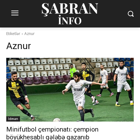
Etiketlər
Aznur
Aznur
İdman
Minifutbol çempionatı: çempion
böyükhesablı qələbə qazanıb