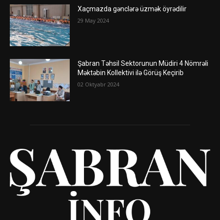
Xaçmazda gənclərə üzmək öyrədilir
29 May 2024
Şabran Təhsil Sektorunun Müdiri 4 Nömrəli
Məktəbin Kollektivi ilə Görüş Keçirib
02 Oktyabr 2024