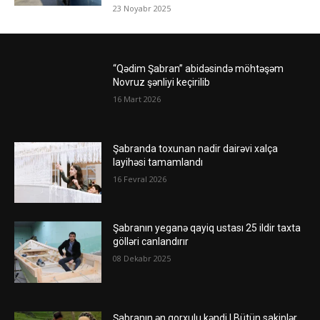
23 Noyabr 2025
“Qədim Şabran” abidəsində möhtəşəm
Novruz şənliyi keçirilib
16 Mart 2026
Şabranda toxunan nadir dairəvi xalça
layihəsi tamamlandı
16 Fevral 2026
Şabranın yeganə qayiq ustası 25 ildir taxta
gölləri canlandırır
08 Dekabr 2025
Şabranın ən qorxulu kəndi | Bütün sakinlər