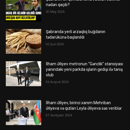
nədən qaçıb?
30 May 2024
Şabranda yerli ərzaqlıq buğdanın
tədarükünə başlanıldı
02 İyul 2024
İlham Əliyev metronun “Gənclik” stansiyası
yanındakı yeni parkda işlərin gedişi ilə tanış
olub
06 Avqust 2024
İlham Əliyev, birinci xanım Mehriban
Əliyeva və qızları Leyla Əliyeva səs veriblər
01 Sentyabr 2024