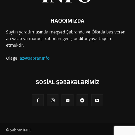
HAQQIMIZDA
Saytın yaradılmasında məqsəd Şabranda və Ölkədə baş verən
ən vacib və maraqlı xəbərləri geniş auditoriyaya təqdim
etməkdir.
Əlagə:
az@sabran.info
SOSIAL ŞƏBƏKƏLƏRIMIZ
© Şabran İNFO