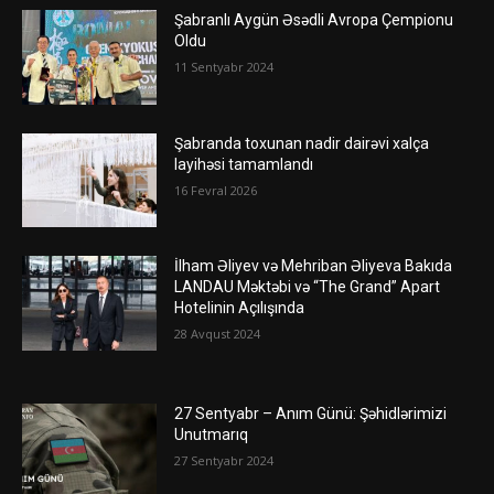
Şabranlı Aygün Əsədli Avropa Çempionu
Oldu
11 Sentyabr 2024
Şabranda toxunan nadir dairəvi xalça
layihəsi tamamlandı
16 Fevral 2026
İlham Əliyev və Mehriban Əliyeva Bakıda
LANDAU Məktəbi və “The Grand” Apart
Hotelinin Açılışında
28 Avqust 2024
27 Sentyabr – Anım Günü: Şəhidlərimizi
Unutmarıq
27 Sentyabr 2024