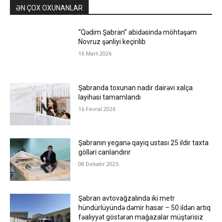
ƏN ÇOX OXUNANLAR
“Qədim Şabran” abidəsində möhtəşəm
Novruz şənliyi keçirilib
16 Mart 2026
Şabranda toxunan nadir dairəvi xalça
layihəsi tamamlandı
16 Fevral 2026
Şabranın yeganə qayiq ustası 25 ildir taxta
gölləri canlandırır
08 Dekabr 2025
Şabran avtovağzalında iki metr
hündürlüyündə dəmir hasar – 50 ildən artıq
fəaliyyət göstərən mağazalar müştərisiz