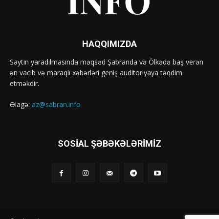
HAQQIMIZDA
Saytın yaradılmasında məqsəd Şabranda və Ölkədə baş verən
ən vacib və maraqlı xəbərləri geniş auditoriyaya təqdim
etməkdir.
Əlagə:
az@sabran.info
SOSIAL ŞƏBƏKƏLƏRIMIZ