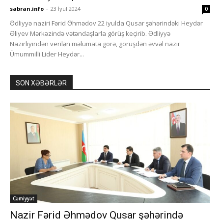
sabran.info
-
23 İyul 2024
0
Ədliyyə naziri Fərid Əhmədov 22 iyulda Qusar şəhərindəki Heydər
Əliyev Mərkəzində vətəndaşlarla görüş keçirib. Ədliyyə
Nazirliyindən verilən məlumata görə, görüşdən əvvəl nazir
Ümummilli Lider Heydər...
SON XƏBƏRLƏR
Cəmiyyət
Nazir Fərid Əhmədov Qusar şəhərində