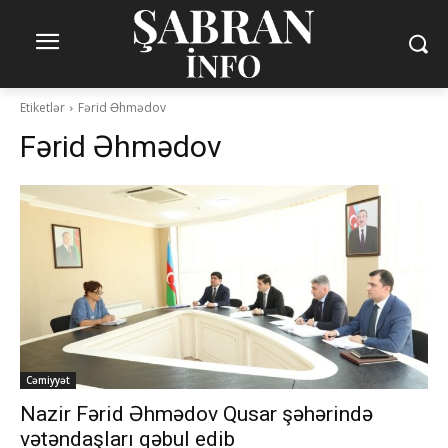
Etiketlər
Fərid Əhmədov
Fərid Əhmədov
Cəmiyyət
Nazir Fərid Əhmədov Qusar şəhərində
vətəndaşları qəbul edib