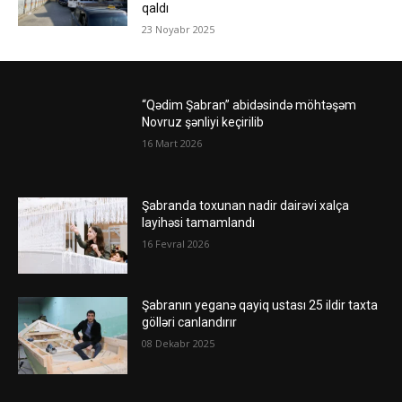
qaldı
23 Noyabr 2025
“Qədim Şabran” abidəsində möhtəşəm
Novruz şənliyi keçirilib
16 Mart 2026
Şabranda toxunan nadir dairəvi xalça
layihəsi tamamlandı
16 Fevral 2026
Şabranın yeganə qayiq ustası 25 ildir taxta
gölləri canlandırır
08 Dekabr 2025