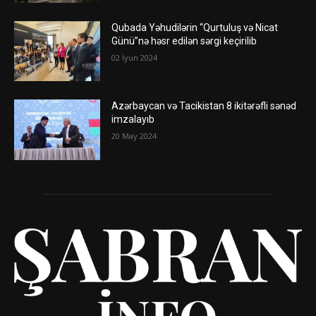
Qubada Yəhudilərin “Qurtuluş və Nicat
Günü”nə həsr edilən sərgi keçirilib
02 İyun 2024
Azərbaycan və Tacikistan 8 ikitərəfli sənəd
imzalayıb
20 May 2024