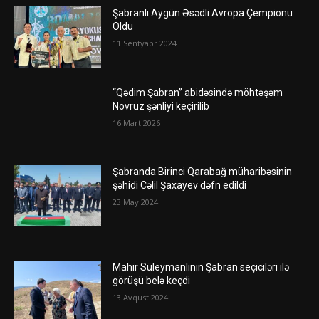
Şabranlı Aygün Əsədli Avropa Çempionu
Oldu
11 Sentyabr 2024
“Qədim Şabran” abidəsində möhtəşəm
Novruz şənliyi keçirilib
16 Mart 2026
Şabranda Birinci Qarabağ müharibəsinin
şəhidi Cəlil Şaxayev dəfn edildi
23 May 2024
Mahir Süleymanlının Şabran seçiciləri ilə
görüşü belə keçdi
13 Avqust 2024