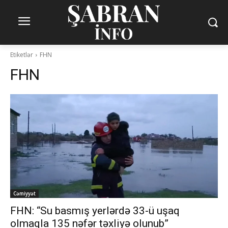
Etiketlər
FHN
FHN
Cəmiyyət
FHN: “Su basmış yerlərdə 33-ü uşaq
olmaqla 135 nəfər təxliyə olunub”