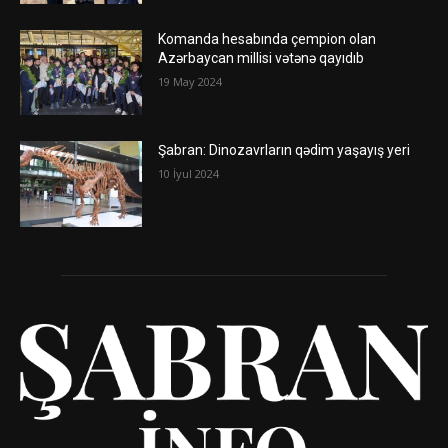
Komanda hesabında çempion olan
Azərbaycan millisi vətənə qayıdıb
19 May 2024
Şabran: Dinozavrların qədim yaşayış yeri
10 İyul 2024