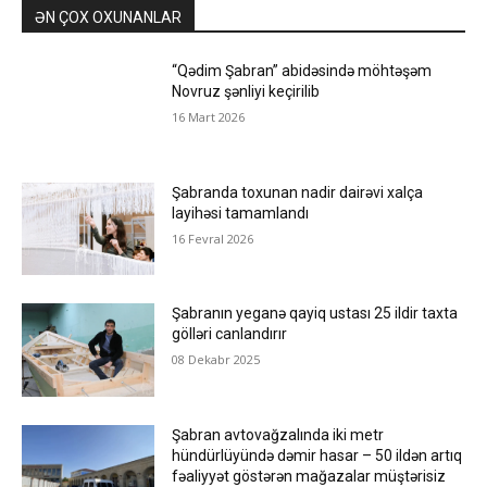
ƏN ÇOX OXUNANLAR
“Qədim Şabran” abidəsində möhtəşəm
Novruz şənliyi keçirilib
16 Mart 2026
Şabranda toxunan nadir dairəvi xalça
layihəsi tamamlandı
16 Fevral 2026
Şabranın yeganə qayiq ustası 25 ildir taxta
gölləri canlandırır
08 Dekabr 2025
Şabran avtovağzalında iki metr
hündürlüyündə dəmir hasar – 50 ildən artıq
fəaliyyət göstərən mağazalar müştərisiz