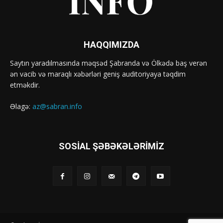
HAQQIMIZDA
Saytın yaradılmasında məqsəd Şabranda və Ölkədə baş verən
ən vacib və maraqlı xəbərləri geniş auditoriyaya təqdim
etməkdir.
Əlagə:
az@sabran.info
SOSIAL ŞƏBƏKƏLƏRIMIZ