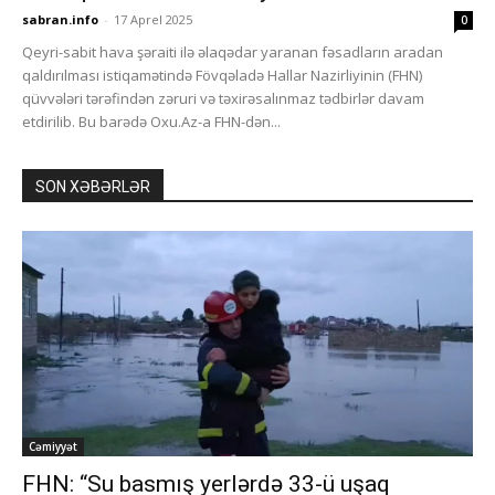
sabran.info
-
17 Aprel 2025
0
Qeyri-sabit hava şəraiti ilə əlaqədar yaranan fəsadların aradan
qaldırılması istiqamətində Fövqəladə Hallar Nazirliyinin (FHN)
qüvvələri tərəfindən zəruri və təxirəsalınmaz tədbirlər davam
etdirilib. Bu barədə Oxu.Az-a FHN-dən...
SON XƏBƏRLƏR
Cəmiyyət
FHN: “Su basmış yerlərdə 33-ü uşaq