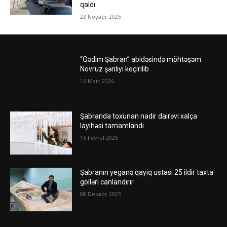
qaldı
23 Noyabr 2025
“Qədim Şabran” abidəsində möhtəşəm
Novruz şənliyi keçirilib
16 Mart 2026
Şabranda toxunan nadir dairəvi xalça
layihəsi tamamlandı
16 Fevral 2026
Şabranın yeganə qayiq ustası 25 ildir taxta
gölləri canlandırır
08 Dekabr 2025