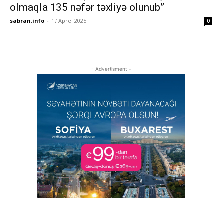
olmaqla 135 nəfər təxliyə olunub”
sabran.info
-
17 Aprel 2025
0
- Advertisment -