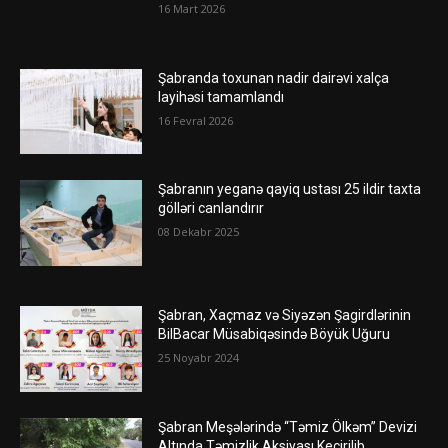
16 Mart 2026
Şabranda toxunan nadir dairəvi xalça
layihəsi tamamlandı
16 Fevral 2026
Şabranın yeganə qayiq ustası 25 ildir taxta
gölləri canlandırır
08 Dekabr 2025
Şabran, Xaçmaz və Siyəzən Şagirdlərinin
BilBacar Müsabiqəsində Böyük Uğuru
25 Noyabr 2024
Şabran Meşələrində “Təmiz Ölkəm” Devizi
Altında Təmizlik Aksiyası Keçirilib