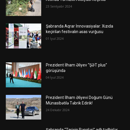
23 Sentyabr 2024
Şabranda Aqrar İnnovasiyalar: Xızıda
keçirilən festivalın əsas vurğusu
01 İyul 2024
Prezident İlham Əliyev “ŞƏT plus”
görüşündə
04 İyul 2024
Prezident İlham Əliyevi Doğum Günü
Münasibətilə Təbrik Edirik!
24 Dekabr 2024
Şabranda “Tarixin Rəngləri” adlı tədbirlər