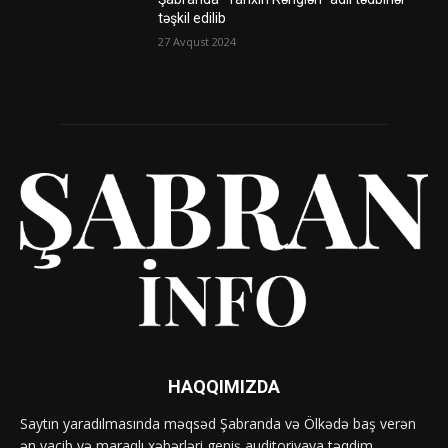
təşkil edilib
27 Avqust 2024
HAQQIMIZDA
Saytın yaradılmasında məqsəd Şabranda və Ölkədə baş verən
ən vacib və maraqlı xəbərləri geniş auditoriyaya təqdim