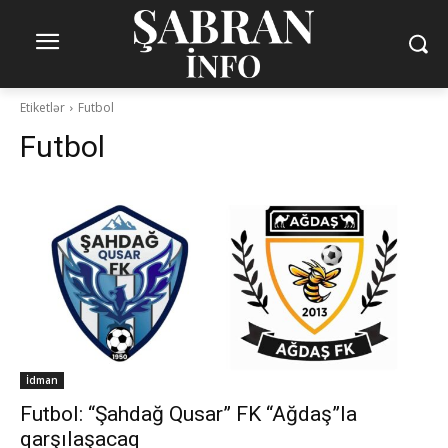
Etiketlər
Futbol
Futbol
İdman
Futbol: “Şahdağ Qusar” FK “Ağdaş”la
qarşılaşacaq