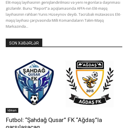
Elit-məşq layihəsinin genişləndirilməsi və yeni regionlara daşınması
gözlənilir. Bunu “Report”a açıqlamasında AFFA-nın Elit-məşq
layihəsinin rəhbəri Yunis Hüseynov deyib. Təcrübəli mütəxəssis Elit-
məşq layihəsi çərçivəsində Milli Komandaların Təlim-Məşq
Mərkəzində...
SON XƏBƏRLƏR
İdman
Futbol: “Şahdağ Qusar” FK “Ağdaş”la
qarşılaşacaq