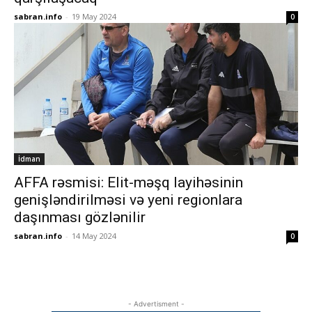
sabran.info
-
19 May 2024
0
İdman
AFFA rəsmisi: Elit-məşq layihəsinin
genişləndirilməsi və yeni regionlara
daşınması gözlənilir
sabran.info
-
14 May 2024
0
- Advertisment -