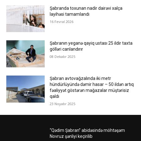
Şabranda toxunan nadir dairəvi xalça
layihəsi tamamlandı
16 Fevral 2026
Şabranın yeganə qayiq ustası 25 ildir taxta
gölləri canlandırır
08 Dekabr 2025
Şabran avtovağzalında iki metr
hündürlüyündə dəmir hasar – 50 ildən artıq
fəaliyyət göstərən mağazalar müştərisiz
qaldı
23 Noyabr 2025
“Qədim Şabran” abidəsində möhtəşəm
Novruz şənliyi keçirilib