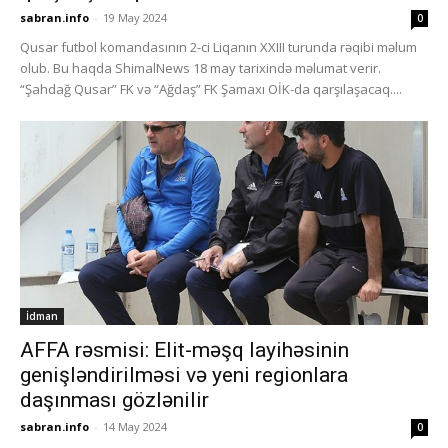
sabran.info
-
19 May 2024
0
Qusar futbol komandasının 2-ci Liqanın XXIII turunda rəqibi məlum
olub. Bu haqda ShimalNews 18 may tarixində məlumat verir.
“Şahdağ Qusar” FK və “Ağdaş” FK Şamaxı OİK-da qarşılaşacaq....
İdman
AFFA rəsmisi: Elit-məşq layihəsinin
genişləndirilməsi və yeni regionlara
daşınması gözlənilir
sabran.info
-
14 May 2024
0