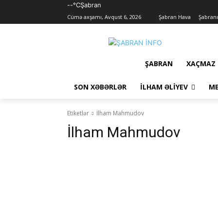
--°C
Şabran
Cümə axşamı, Avqust 6, 2026
Şabran Hava
Şabranı
ŞABRAN
XAÇMAZ
SON XƏBƏRLƏR
İLHAM ƏLIYEV
ME
Etiketlər
İlham Mahmudov
İlham Mahmudov