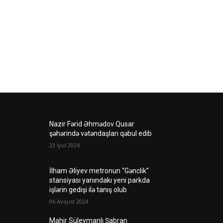
Nazir Fərid Əhmədov Qusar
şəhərində vətəndaşları qəbul edib
23 İyul 2024
İlham Əliyev metronun “Gənclik”
stansiyası yanındakı yeni parkda
işlərin gedişi ilə tanış olub
06 Avqust 2024
Mahir Süleymanlı Şabran