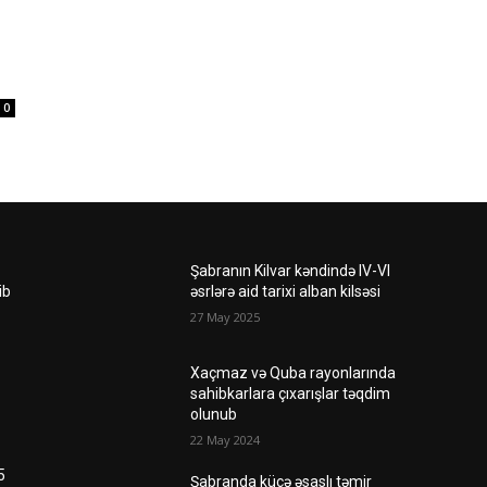
0
Şabranın Kilvar kəndində IV-VI
ib
əsrlərə aid tarixi alban kilsəsi
27 May 2025
Xaçmaz və Quba rayonlarında
sahibkarlara çıxarışlar təqdim
olunub
22 May 2024
5
Şabranda küçə əsaslı təmir