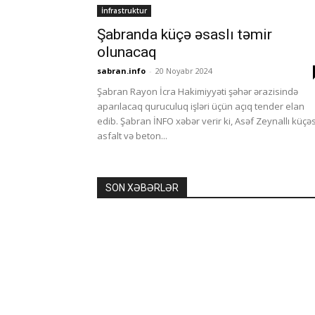
İnfrastruktur
Şabranda küçə əsaslı təmir
olunacaq
sabran.info
-
20 Noyabr 2024
Şabran Rayon İcra Hakimiyyəti şəhər ərazisində
aparılacaq quruculuq işləri üçün açıq tender elan
edib. Şabran İNFO xəbər verir ki, Asəf Zeynallı küçəs
asfalt və beton...
SON XƏBƏRLƏR