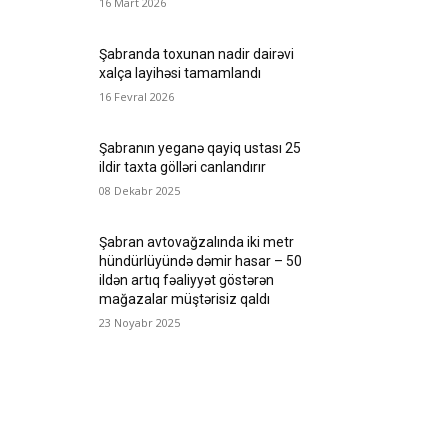
16 Mart 2026
Şabranda toxunan nadir dairəvi
xalça layihəsi tamamlandı
16 Fevral 2026
Şabranın yeganə qayiq ustası 25
ildir taxta gölləri canlandırır
08 Dekabr 2025
Şabran avtovağzalında iki metr
hündürlüyündə dəmir hasar – 50
ildən artıq fəaliyyət göstərən
mağazalar müştərisiz qaldı
23 Noyabr 2025