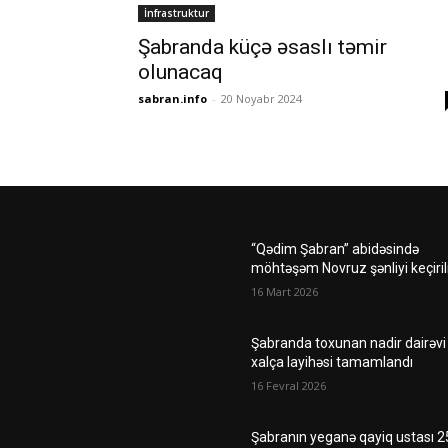
İnfrastruktur
Şabranda küçə əsaslı təmir
olunacaq
sabran.info
-
20 Noyabr 2024
“Qədim Şabran” abidəsində
möhtəşəm Novruz şənliyi keçiril
16 Mart 2026
Şabranda toxunan nadir dairəvi
xalça layihəsi tamamlandı
16 Fevral 2026
Şabranın yeganə qayiq ustası 2