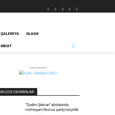
QALEREYA
ƏLAGƏ
TƏBIƏT
- Advertisment -
ƏN ÇOX OXUNANLAR
“Qədim Şabran” abidəsində
möhtəşəm Novruz şənliyi keçirilib