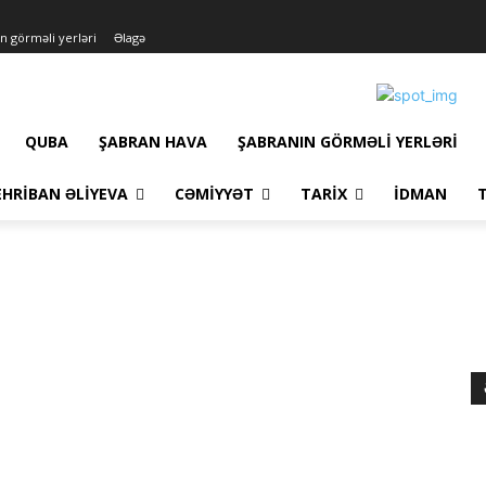
n görməli yerləri
Əlagə
QUBA
ŞABRAN HAVA
ŞABRANIN GÖRMƏLI YERLƏRI
HRIBAN ƏLIYEVA
CƏMIYYƏT
TARIX
İDMAN