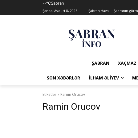
--°C
Şabran
Şənbə, Avqust 8, 2026
Şabran Hava
Şabranın görmə
ŞABRAN
XAÇMAZ
SON XƏBƏRLƏR
İLHAM ƏLIYEV
ME
Etiketlər
Ramin Orucov
Ramin Orucov