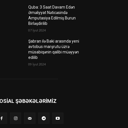
Quba: 3 Saat Davam Edən
Əməliyyat Nəticəsində
Amputasiya Edilmiş Burun
Birləşdirilib
07 İyul 2024
Şabran ilə Baki arasında yeni
avtobus marşrutu üzrə
müsabiqənin qalibi müəyyən
edilib
09 İyul 2024
OSIAL ŞƏBƏKƏLƏRIMIZ