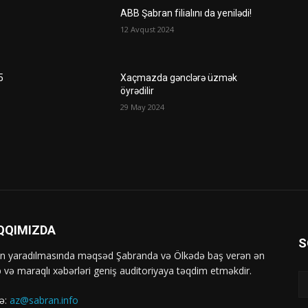
ABB Şabran filialını da yenilədi!
12 Avqust 2024
5
Xaçmazda gənclərə üzmək
öyrədilir
29 May 2024
QQIMIZDA
S
ın yaradılmasında məqsəd Şabranda və Ölkədə baş verən ən
b və maraqlı xəbərləri geniş auditoriyaya təqdim etməkdir.
ə:
az@sabran.info