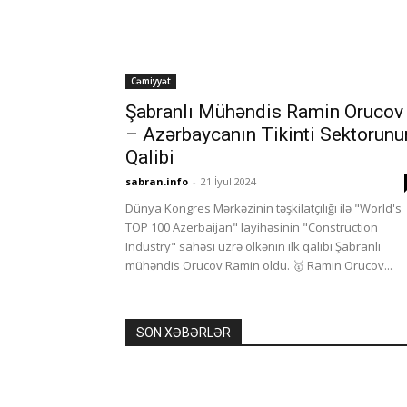
Cəmiyyət
Şabranlı Mühəndis Ramin Orucov
– Azərbaycanın Tikinti Sektorunu
Qalibi
sabran.info
-
21 İyul 2024
Dünya Kongres Mərkəzinin təşkilatçılığı ilə "World's
TOP 100 Azerbaijan" layihəsinin "Construction
Industry" sahəsi üzrə ölkənin ilk qalibi Şabranlı
mühəndis Orucov Ramin oldu. 🥇 Ramin Orucov...
SON XƏBƏRLƏR