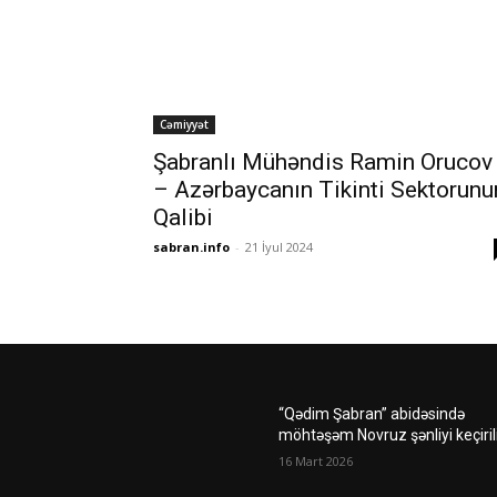
Cəmiyyət
Şabranlı Mühəndis Ramin Orucov
– Azərbaycanın Tikinti Sektorunu
Qalibi
sabran.info
-
21 İyul 2024
“Qədim Şabran” abidəsində
möhtəşəm Novruz şənliyi keçiril
16 Mart 2026