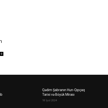
n
0
Qədim Şabranın Hun-Qıpçaq
ib
Tarixi və Böyük Mirası
18 İyul 2024