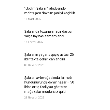
“Qədim Şabran” abidəsində
möhtəşəm Novruz şənliyi keçirilib
16 Mart 2026
Şabranda toxunan nadir dairəvi
xalça layihəsi tamamlandı
16 Fevral 2026
Şabranın yeganə qayiq ustası 25
ildir taxta gölləri canlandırır
08 Dekabr 2025
Şabran avtovağzalında iki metr
hündürlüyündə dəmir hasar – 50
ildən artıq fəaliyyət göstərən
mağazalar müştərisiz qaldı
23 Noyabr 2025