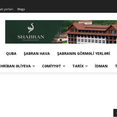
li yerləri
Əlagə
QUBA
ŞABRAN HAVA
ŞABRANIN GÖRMƏLI YERLƏRI
HRIBAN ƏLIYEVA
CƏMIYYƏT
TARIX
İDMAN