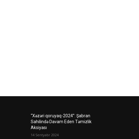
“Xəzəri qoruyaq-2024”: Şabran
Sahilində Davam Eden Təmizlik
Aksiyası
14 Sentyabr 2024