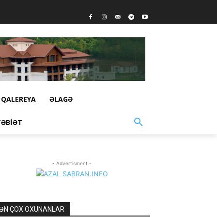
QALEREYA
ƏLAGƏ
TƏBIƏT
- Advertisment -
ƏN ÇOX OXUNANLAR