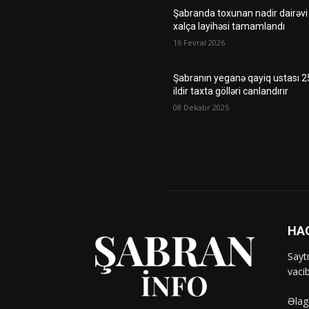
Şabranda toxunan nadir dairəvi
xalça layihəsi tamamlandı
16 Fevral 2026
Şabranın yeganə qayiq ustası 2
ildir taxta gölləri canlandırır
08 Dekabr 2025
HA
Sayt
vaci
Əlag