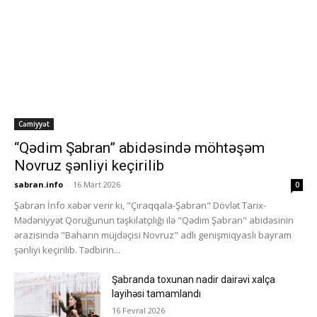
Cəmiyyət
“Qədim Şabran” abidəsində möhtəşəm
Novruz şənliyi keçirilib
sabran.info
-
16 Mart 2026
0
Şabran İnfo xəbər verir ki, "Çıraqqala-Şabran" Dövlət Tarix-
Mədəniyyət Qoruğunun təşkilatçılığı ilə "Qədim Şabran" abidəsinin
ərazisində "Baharın müjdəçisi Novruz" adlı genişmiqyaslı bayram
şənliyi keçirilib. Tədbirin...
Şabranda toxunan nadir dairəvi xalça
layihəsi tamamlandı
16 Fevral 2026