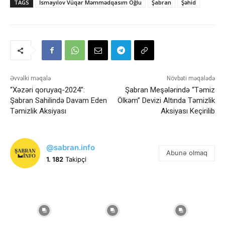
TAGS
İsmayılov Vüqar Məmmədqasım Oğlu
Şabran
Şəhid
Əvvəlki məqalə
Növbəti məqalədə
“Xəzəri qoruyaq-2024”:
Şabran Meşələrində “Təmiz
Şabran Sahilində Davam Eden
Ölkəm” Devizi Altında Təmizlik
Təmizlik Aksiyası
Aksiyası Keçirilib
@sabran.info
Abunə olmaq
1. 182
Takipçi