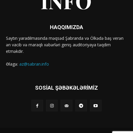
HAQQIMIZDA
Saytın yaradılmasında məqsəd Şabranda və Ölkədə baş verən
ən vacib və maraqlı xəbərləri geniş auditoriyaya təqdim
etməkdir.
Əlagə:
az@sabran.info
SOSIAL ŞƏBƏKƏLƏRIMIZ