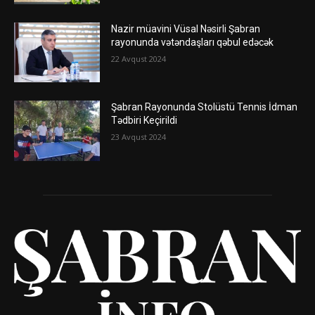
Nazir müavini Vüsal Nəsirli Şabran
rayonunda vətəndaşları qəbul edəcək
22 Avqust 2024
Şabran Rayonunda Stolüstü Tennis İdman
Tədbiri Keçirildi
23 Avqust 2024