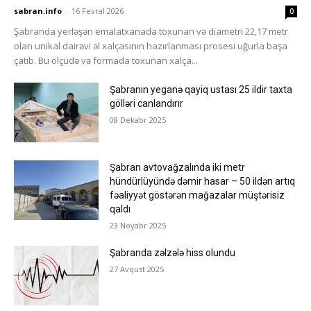
sabran.info
-
16 Fevral 2026
0
Şabranda yerləşən emalatxanada toxunan və diametri 22,17 metr
olan unikal dairəvi əl xalçasının hazırlanması prosesi uğurla başa
çatıb. Bu ölçüdə və formada toxunan xalça...
Şabranın yeganə qayiq ustası 25 ildir taxta
gölləri canlandırır
08 Dekabr 2025
Şabran avtovağzalında iki metr
hündürlüyündə dəmir hasar – 50 ildən artıq
fəaliyyət göstərən mağazalar müştərisiz
qaldı
23 Noyabr 2025
Şabranda zəlzələ hiss olundu
27 Avqust 2025