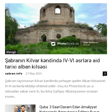
Maraglı
Şabranın Kilvar kəndində IV-VI əsrlərə aid
tarixi alban kilsəsi
sabran.info
-
27 May 2025
0
Şabran rayonunun Kilvar kəndində yerləşən qədim Alban kilsəsinin
IV-VI əsrlərdə tikildiyi ehtimal edilir. Oxu.Az PhotoStock.az-a
istinadən xəbər verir ki, bu kilsə Qafqaz Albaniyasının xristian
irsinin...
Quba: 3 Saat Davam Edən Əməliyyat