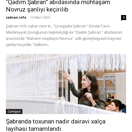
“Qədim Şabran” abidəsində möhtəşəm
Novruz şənliyi keçirilib
sabran.info
-
16 Mart 2026
0
Şabran İnfo xəbər verir ki, "Çıraqqala-Şabran" Dövlət Tarix-
Mədəniyyət Qoruğunun təşkilatçılığı ilə "Qədim Şabran" abidəsinin
ərazisində "Baharın müjdəçisi Novruz" adlı genişmiqyaslı bayram
şənliyi keçirilib. Tədbirin...
Cəmiyyət
Şabranda toxunan nadir dairəvi xalça
layihəsi tamamlandı