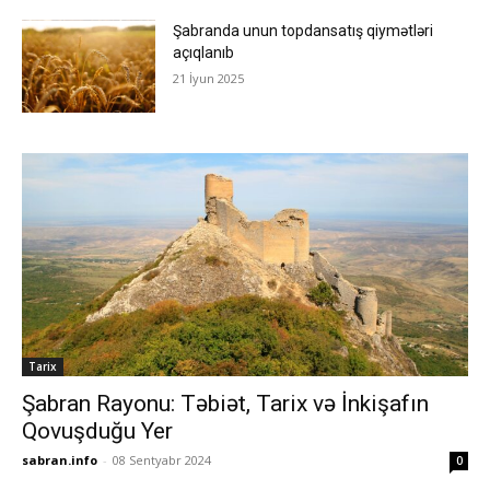
Şabranda unun topdansatış qiymətləri
açıqlanıb
21 İyun 2025
Tarix
Şabran Rayonu: Təbiət, Tarix və İnkişafın
Qovuşduğu Yer
sabran.info
-
08 Sentyabr 2024
0