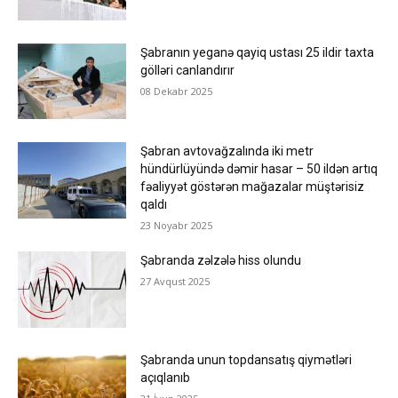
Şabranın yeganə qayiq ustası 25 ildir taxta
gölləri canlandırır
08 Dekabr 2025
Şabran avtovağzalında iki metr
hündürlüyündə dəmir hasar – 50 ildən artıq
fəaliyyət göstərən mağazalar müştərisiz
qaldı
23 Noyabr 2025
Şabranda zəlzələ hiss olundu
27 Avqust 2025
Şabranda unun topdansatış qiymətləri
açıqlanıb