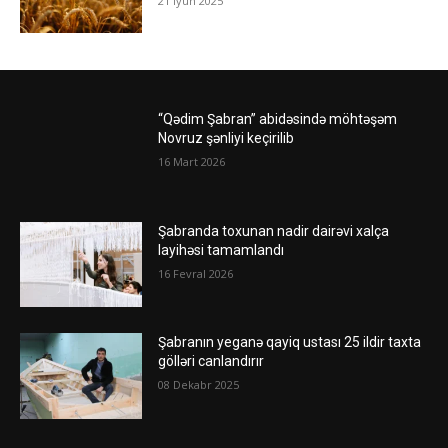
21 İyun 2025
“Qədim Şabran” abidəsində möhtəşəm
Novruz şənliyi keçirilib
16 Mart 2026
Şabranda toxunan nadir dairəvi xalça
layihəsi tamamlandı
16 Fevral 2026
Şabranın yeganə qayiq ustası 25 ildir taxta
gölləri canlandırır
08 Dekabr 2025