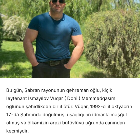
Bu gün, Şabran rayonunun qəhrəman oğlu, kiçik
leytenant İsmayılov Vüqar ( Doni ) Məmmədqasım
oğlunun şəhidlikdən bir il ötür. Vüqar, 1992-ci il oktyabrın
17-də Şabranda doğulmuş, uşaqlıqdan idmanla məşğul
olmuş və ölkəmizin ərazi bütövlüyü uğrunda canından
keçmişdir.