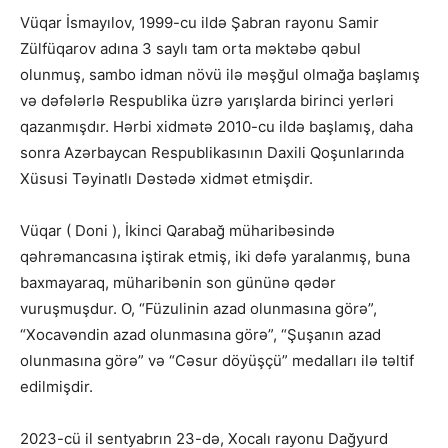
Vüqar İsmayılov, 1999-cu ildə Şabran rayonu Samir
Zülfüqarov adına 3 saylı tam orta məktəbə qəbul
olunmuş, sambo idman növü ilə məşğul olmağa başlamış
və dəfələrlə Respublika üzrə yarışlarda birinci yerləri
qazanmışdır. Hərbi xidmətə 2010-cu ildə başlamış, daha
sonra Azərbaycan Respublikasının Daxili Qoşunlarında
Xüsusi Təyinatlı Dəstədə xidmət etmişdir.
Vüqar ( Doni ), İkinci Qarabağ müharibəsində
qəhrəmancasına iştirak etmiş, iki dəfə yaralanmış, buna
baxmayaraq, müharibənin son gününə qədər
vuruşmuşdur. O, “Füzulinin azad olunmasına görə”,
“Xocavəndin azad olunmasına görə”, “Şuşanın azad
olunmasına görə” və “Cəsur döyüşçü” medalları ilə təltif
edilmişdir.
2023-cü il sentyabrın 23-də, Xocalı rayonu Dağyurd