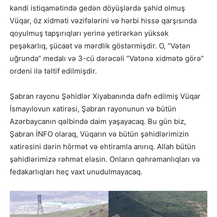
kəndi istiqamətində gedən döyüşlərdə şəhid olmuş
Vüqar, öz xidməti vəzifələrini və hərbi hissə qarşısında
qoyulmuş tapşırıqları yerinə yetirərkən yüksək
peşəkarlıq, şücaət və mərdlik göstərmişdir. O, “Vətən
uğrunda” medalı və 3-cü dərəcəli “Vətənə xidmətə görə”
ordeni ilə təltif edilmişdir.
Şabran rayonu Şəhidlər Xiyabanında dəfn edilmiş Vüqar
İsmayılovun xatirəsi, Şabran rayonunun və bütün
Azərbaycanın qəlbində daim yaşayacaq. Bu gün biz,
Şabran İNFO olaraq, Vüqarın və bütün şəhidlərimizin
xatirəsini dərin hörmət və ehtiramla anırıq. Allah bütün
şəhidlərimizə rəhmət eləsin. Onların qəhrəmanlıqları və
fedakarlıqları heç vaxt unudulmayacaq.