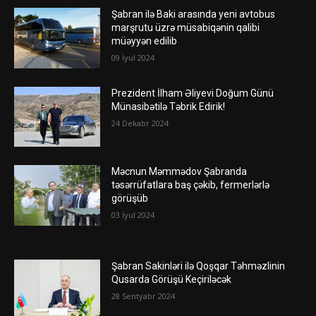
Şabran ilə Baki arasında yeni avtobus
marşrutu üzrə müsabiqənin qalibi
müəyyən edilib
09 İyul 2024
Prezident İlham Əliyevi Doğum Günü
Münasibətilə Təbrik Edirik!
24 Dekabr 2024
Məcnun Məmmədov Şabranda
təsərrüfatlara baş çəkib, fermerlərlə
görüşüb
03 İyul 2024
Şabran Sakinləri ilə Qoşqar Təhməzlinin
Qusarda Görüşü Keçiriləcək
28 Sentyabr 2024