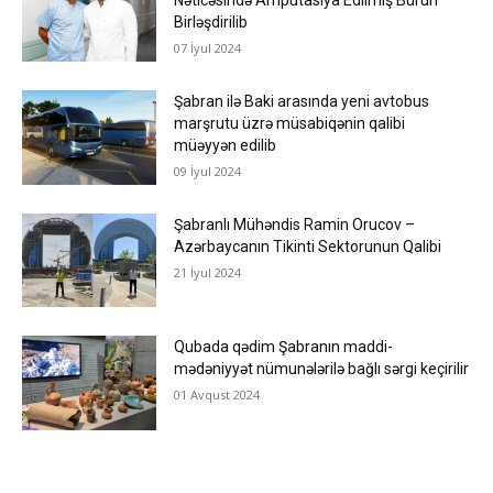
Nəticəsində Amputasiya Edilmiş Burun
Birləşdirilib
07 İyul 2024
Şabran ilə Baki arasında yeni avtobus
marşrutu üzrə müsabiqənin qalibi
müəyyən edilib
09 İyul 2024
Şabranlı Mühəndis Ramin Orucov –
Azərbaycanın Tikinti Sektorunun Qalibi
21 İyul 2024
Qubada qədim Şabranın maddi-
mədəniyyət nümunələrilə bağlı sərgi keçirilir
01 Avqust 2024