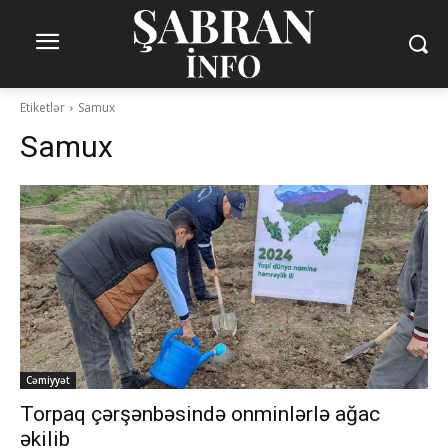
Etiketlər
Samux
Samux
Cəmiyyət
Torpaq çərşənbəsində onminlərlə ağac
əkilib