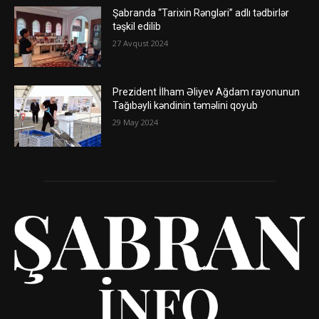
Şabranda “Tarixin Rəngləri” adlı tədbirlər
təşkil edilib
27 Avqust 2024
Prezident İlham Əliyev Ağdam rayonunun
Tağıbəyli kəndinin təməlini qoyub
29 May 2024