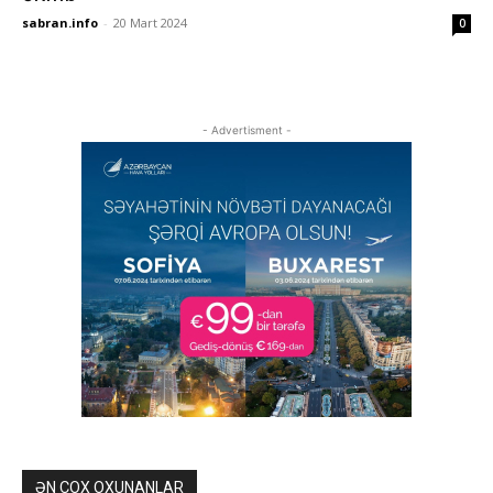
sabran.info
-
20 Mart 2024
0
- Advertisment -
ƏN ÇOX OXUNANLAR