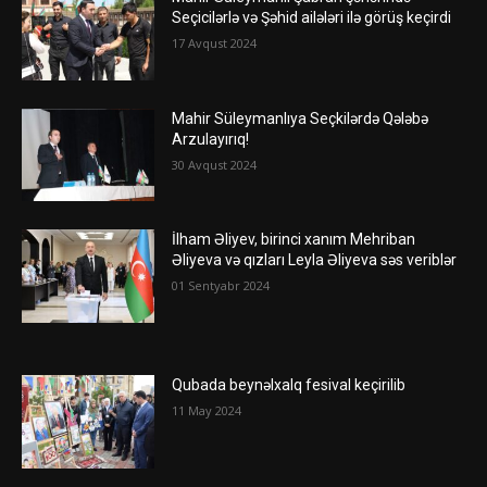
Seçicilərlə və Şəhid ailələri ilə görüş keçirdi
17 Avqust 2024
Mahir Süleymanlıya Seçkilərdə Qələbə
Arzulayırıq!
30 Avqust 2024
İlham Əliyev, birinci xanım Mehriban
Əliyeva və qızları Leyla Əliyeva səs veriblər
01 Sentyabr 2024
Qubada beynəlxalq fesival keçirilib
11 May 2024