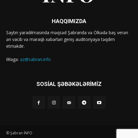
HAQQIMIZDA
Saytın yaradılmasında məqsəd Şabranda və Ölkədə baş verən
ən vacib və maraqlı xəbərləri geniş auditoriyaya təqdim
etməkdir.
Əlagə:
az@sabran.info
SOSIAL ŞƏBƏKƏLƏRIMIZ
© Şabran İNFO