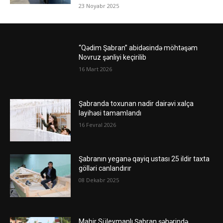
23 Noyabr 2025
“Qədim Şabran” abidəsində möhtəşəm
Novruz şənliyi keçirilib
16 Mart 2026
Şabranda toxunan nadir dairəvi xalça
layihəsi tamamlandı
16 Fevral 2026
Şabranın yeganə qayiq ustası 25 ildir taxta
gölləri canlandırır
08 Dekabr 2025
Mahir Süleymanlı Şabran şəhərində