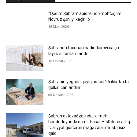
“Qədim Şabran” abidəsində möhtəşəm
Novruz şənliyi keçirilib
16 Mart 2026
Şabranda toxunan nadir dairəvi xalça
layihəsi tamamlandı
16 Fevral 2026
Şabranın yeganə qayiq ustası 25 ildir taxta
gölləri canlandırır
08 Dekabr 2025
Şabran avtovağzalında iki metr
hündürlüyündə dəmir hasar – 50 ildən artıq
fəaliyyət göstərən mağazalar müştərisiz
qaldı