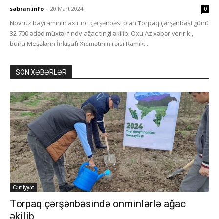
sabran.info
-
20 Mart 2024
0
Novruz bayramının axırıncı çərşənbəsi olan Torpaq çərşənbəsi günü
32 700 ədəd müxtəlif növ ağac tingi əkilib. Oxu.Az xəbər verir ki,
bunu Meşələrin İnkişafı Xidmətinin rəisi Ramik...
SON XƏBƏRLƏR
Cəmiyyət
Torpaq çərşənbəsində onminlərlə ağac
əkilib