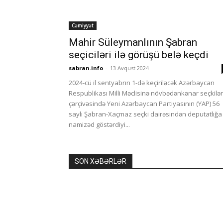
Cəmiyyət
Mahir Süleymanlının Şabran
seçiciləri ilə görüşü belə keçdi
sabran.info
-
13 Avqust 2024
2024-cü il sentyabrın 1-də keçiriləcək Azərbaycan
Respublikası Milli Məclisinə növbədənkənar seçkilər
çərçivəsində Yeni Azərbaycan Partiyasının (YAP) 56
saylı Şabran-Xaçmaz seçki dairəsindən deputatlığa
namizəd göstərdiyi...
SON XƏBƏRLƏR