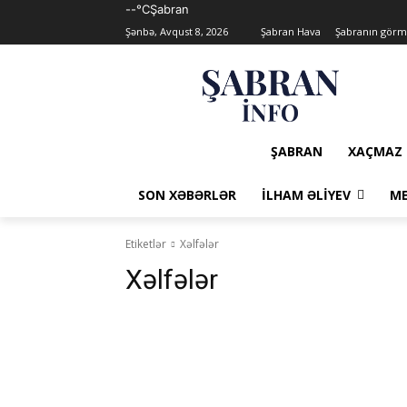
--°C
Şabran
Şənbə, Avqust 8, 2026
Şabran Hava
Şabranın görmə
ŞABRAN
XAÇMAZ
SON XƏBƏRLƏR
İLHAM ƏLIYEV
ME
Etiketlər
Xəlfələr
Xəlfələr