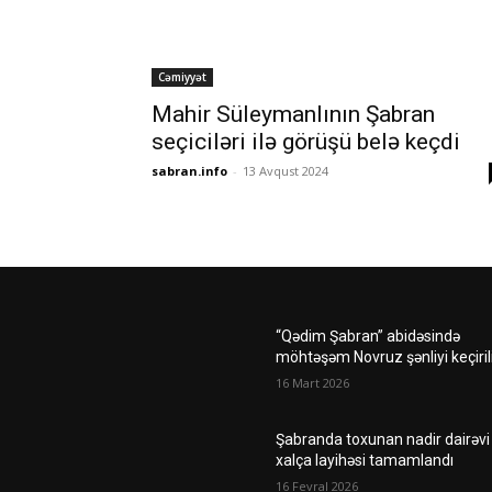
Cəmiyyət
Mahir Süleymanlının Şabran
seçiciləri ilə görüşü belə keçdi
sabran.info
-
13 Avqust 2024
“Qədim Şabran” abidəsində
möhtəşəm Novruz şənliyi keçiril
16 Mart 2026
Şabranda toxunan nadir dairəvi
xalça layihəsi tamamlandı
16 Fevral 2026