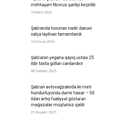
möhtəşəm Novruz şənliyi keçirilib
16 Mart 2026
Şabranda toxunan nadir dairəvi
xalça layihəsi tamamlandı
16 Fevral 2026
Şabranın yeganə qayiq ustası 25
ildir taxta gölləri canlandırır
08 Dekabr 2025
Şabran avtovağzalında iki metr
hündürlüyündə dəmir hasar – 50
ildən artıq fəaliyyət göstərən
mağazalar müştərisiz qaldı
23 Noyabr 2025