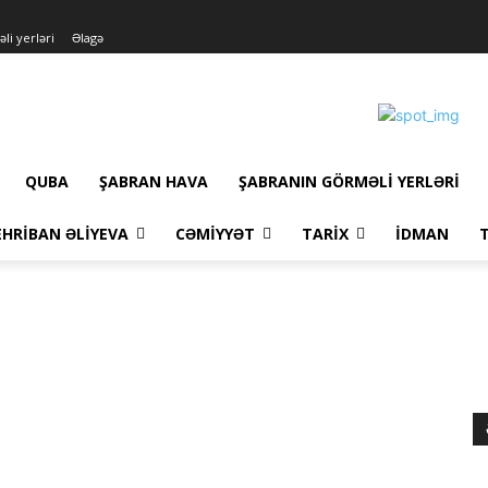
li yerləri
Əlagə
QUBA
ŞABRAN HAVA
ŞABRANIN GÖRMƏLI YERLƏRI
HRIBAN ƏLIYEVA
CƏMIYYƏT
TARIX
İDMAN