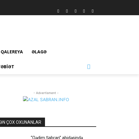
QALEREYA
ƏLAGƏ
TƏBIƏT
- Advertisment -
ƏN ÇOX OXUNANLAR
“Qədim Şabran” abidəsində