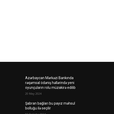
Azərbaycan Mərkəzi Bankında
rəqəmsal ödəniş həllərində yeni
oyunçuların rolu müzakirə edilib
20 May 2024
Şabran bağları bu payız məhsul
bolluğu ilə seçilir