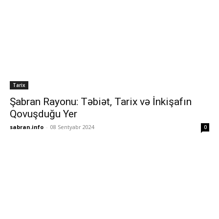
Tarix
Şabran Rayonu: Təbiət, Tarix və İnkişafın
Qovuşduğu Yer
sabran.info
-
08 Sentyabr 2024
0