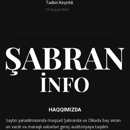
Tədbiri Keçirildi
23 Avqust 2024
HAQQIMIZDA
Saytın yaradılmasında məqsəd Şabranda və Ölkədə baş verən
ən vacib və maraqlı xəbərləri geniş auditoriyaya təqdim