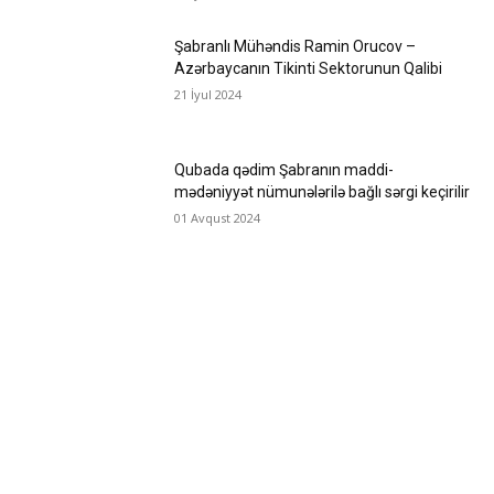
Şabranlı Mühəndis Ramin Orucov –
Azərbaycanın Tikinti Sektorunun Qalibi
21 İyul 2024
Qubada qədim Şabranın maddi-
mədəniyyət nümunələrilə bağlı sərgi keçirilir
01 Avqust 2024