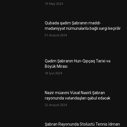
19 May 2024
Qubada qədim Şabranın maddi-
mədəniyyət nümunələrilə bağlı sərgi keçirilir
01 Avqust 2024
Qədim Şabranın Hun-Qıpçaq Tarixi və
Böyük Mirası
18 İyul 2024
Nazir müavini Vüsal Nəsirli Şabran
rayonunda vətəndaşları qəbul edəcək
22 Avqust 2024
Şabran Rayonunda Stolüstü Tennis İdman