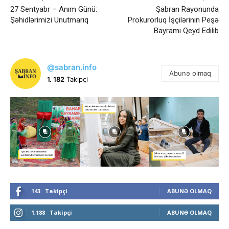
27 Sentyabr – Anım Günü:
Şabran Rayonunda
Şəhidlərimizi Unutmarıq
Prokurorluq İşçilərinin Peşə
Bayramı Qeyd Edilib
@sabran.info
Abunə olmaq
1. 182
Takipçi
143
Takipçi
ABUNƏ OLMAQ
1,188
Takipçi
ABUNƏ OLMAQ