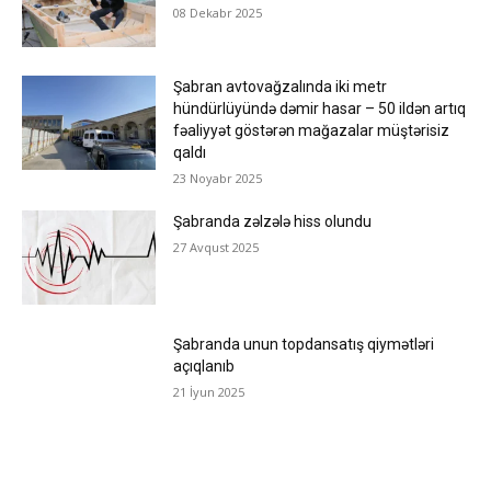
08 Dekabr 2025
Şabran avtovağzalında iki metr
hündürlüyündə dəmir hasar – 50 ildən artıq
fəaliyyət göstərən mağazalar müştərisiz
qaldı
23 Noyabr 2025
Şabranda zəlzələ hiss olundu
27 Avqust 2025
Şabranda unun topdansatış qiymətləri
açıqlanıb
21 İyun 2025