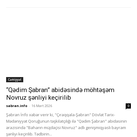
Cəmiyyət
“Qədim Şabran” abidəsində möhtəşəm
Novruz şənliyi keçirilib
sabran.info
-
16 Mart 2026
0
Şabran İnfo xəbər verir ki, "Çıraqqala-Şabran" Dövlət Tarix-
Mədəniyyət Qoruğunun təşkilatçılığı ilə "Qədim Şabran" abidəsinin
ərazisində "Baharın müjdəçisi Novruz" adlı genişmiqyaslı bayram
şənliyi keçirilib. Tədbirin...