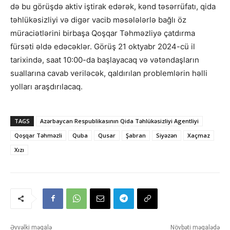
də bu görüşdə aktiv iştirak edərək, kənd təsərrüfatı, qida
təhlükəsizliyi və digər vacib məsələlərlə bağlı öz
müraciətlərini birbaşa Qoşqar Təhməzliyə çatdırma
fürsəti əldə edəcəklər. Görüş 21 oktyabr 2024-cü il
tarixində, saat 10:00-da başlayacaq və vətəndaşların
suallarına cavab veriləcək, qaldırılan problemlərin həlli
yolları araşdırılacaq.
TAGS
Azərbaycan Respublikasının Qida Təhlükəsizliyi Agentliyi
Qoşqar Təhməzli
Quba
Qusar
Şabran
Siyəzən
Xaçmaz
Xızı
Əvvəlki məqalə
Növbəti məqalədə