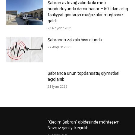
Şabran avtovağzalında iki metr
hündürlüyündə dəmir hasar – 50 ildən artıq
fəaliyyət göstərən mağazalar müştərisiz
qaldı
23 Noyabr 2025
Şabranda zəlzələ hiss olundu
27 Avqust 2025
Şabranda unun topdansatış qiymətləri
açıqlanıb
21 İyun 2025
“Qədim Şabran” abidəsində möhtəşəm
Novruz şənliyi keçirilib
16 Mart 2026