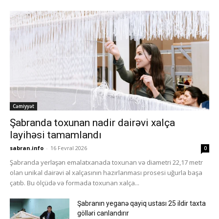
Cəmiyyət
Şabranda toxunan nadir dairəvi xalça
layihəsi tamamlandı
sabran.info
-
16 Fevral 2026
0
Şabranda yerləşən emalatxanada toxunan və diametri 22,17 metr
olan unikal dairəvi əl xalçasının hazırlanması prosesi uğurla başa
çatıb. Bu ölçüdə və formada toxunan xalça...
Şabranın yeganə qayiq ustası 25 ildir taxta
gölləri canlandırır