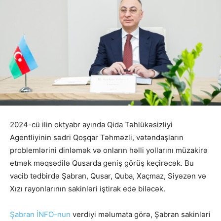
2024-cü ilin oktyabr ayında Qida Təhlükəsizliyi
Agentliyinin sədri Qoşqar Təhməzli, vətəndaşların
problemlərini dinləmək və onların həlli yollarını müzakirə
etmək məqsədilə Qusarda geniş görüş keçirəcək. Bu
vacib tədbirdə Şabran, Qusar, Quba, Xaçmaz, Siyəzən və
Xızı rayonlarının sakinləri iştirak edə biləcək.
Şabran İNFO-nun
verdiyi məlumata görə, Şabran sakinləri