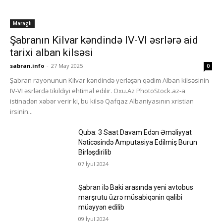
Maraglı
Şabranın Kilvar kəndində IV-VI əsrlərə aid
tarixi alban kilsəsi
sabran.info
-
27 May 2025
0
Şabran rayonunun Kilvar kəndində yerləşən qədim Alban kilsəsinin
IV-VI əsrlərdə tikildiyi ehtimal edilir. Oxu.Az PhotoStock.az-a
istinadən xəbər verir ki, bu kilsə Qafqaz Albaniyasının xristian
irsinin...
Quba: 3 Saat Davam Edən Əməliyyat
Nəticəsində Amputasiya Edilmiş Burun
Birləşdirilib
07 İyul 2024
Şabran ilə Baki arasında yeni avtobus
marşrutu üzrə müsabiqənin qalibi
müəyyən edilib
09 İyul 2024