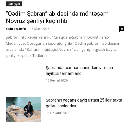
Cəmiyyət
“Qədim Şabran” abidəsində möhtəşəm
Novruz şənliyi keçirilib
sabran.info
-
16 Mart 2026
0
Şabran İnfo xəbər verir ki, "Çıraqqala-Şabran" Dövlət Tarix-
Mədəniyyət Qoruğunun təşkilatçılığı ilə "Qədim Şabran" abidəsinin
ərazisində "Baharın müjdəçisi Novruz" adlı genişmiqyaslı bayram
şənliyi keçirilib. Tədbirin...
Şabranda toxunan nadir dairəvi xalça
layihəsi tamamlandı
16 Fevral 2026
Şabranın yeganə qayiq ustası 25 ildir taxta
gölləri canlandırır
08 Dekabr 2025