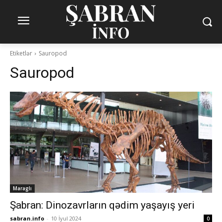
Etiketlər
Sauropod
Sauropod
Maraglı
Şabran: Dinozavrların qədim yaşayış yeri
sabran.info
-
10 İyul 2024
0