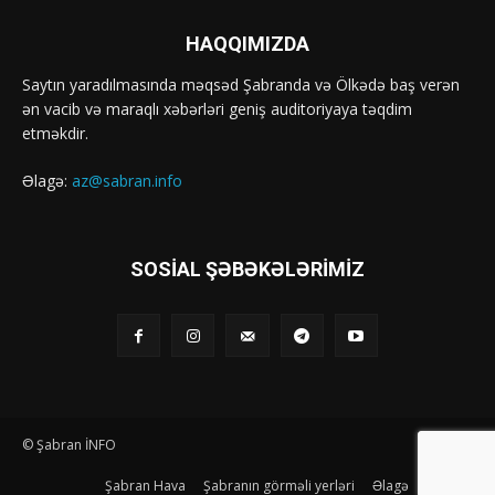
HAQQIMIZDA
Saytın yaradılmasında məqsəd Şabranda və Ölkədə baş verən
ən vacib və maraqlı xəbərləri geniş auditoriyaya təqdim
etməkdir.
Əlagə:
az@sabran.info
SOSIAL ŞƏBƏKƏLƏRIMIZ
© Şabran İNFO
Şabran Hava
Şabranın görməli yerləri
Əlagə