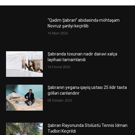
“Qədim Şabran” abidəsində möhtəşəm
Novruz şənliyi keçirilib
16 Mart 2026
Şabranda toxunan nadir dairəvi xalça
layihəsi tamamlandı
16 Fevral 2026
Şabranın yeganə qayiq ustası 25 ildir taxta
gölləri canlandırır
08 Dekabr 2025
Şabran Rayonunda Stolüstü Tennis İdman
Tədbiri Keçirildi