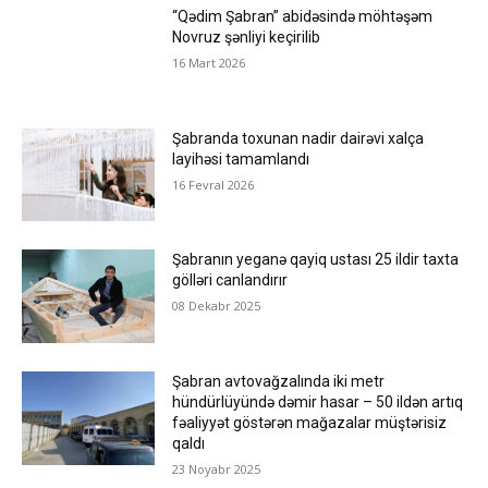
“Qədim Şabran” abidəsində möhtəşəm
Novruz şənliyi keçirilib
16 Mart 2026
Şabranda toxunan nadir dairəvi xalça
layihəsi tamamlandı
16 Fevral 2026
Şabranın yeganə qayiq ustası 25 ildir taxta
gölləri canlandırır
08 Dekabr 2025
Şabran avtovağzalında iki metr
hündürlüyündə dəmir hasar – 50 ildən artıq
fəaliyyət göstərən mağazalar müştərisiz
qaldı
23 Noyabr 2025