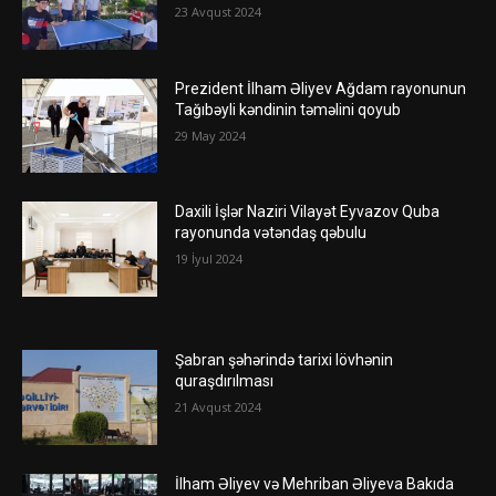
23 Avqust 2024
Prezident İlham Əliyev Ağdam rayonunun
Tağıbəyli kəndinin təməlini qoyub
29 May 2024
Daxili İşlər Naziri Vilayət Eyvazov Quba
rayonunda vətəndaş qəbulu
19 İyul 2024
Şabran şəhərində tarixi lövhənin
quraşdırılması
21 Avqust 2024
İlham Əliyev və Mehriban Əliyeva Bakıda