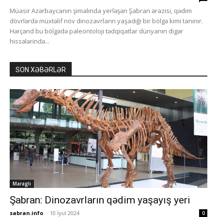
Müasir Azərbaycanın şimalında yerləşən Şabran ərazisi, qədim
dövrlərdə müxtəlif növ dinozavrların yaşadığı bir bölgə kimi tanınır.
Hərçənd bu bölgədə paleontoloji tədqiqatlar dünyanın digər
hissələrində...
SON XƏBƏRLƏR
Maraglı
Şabran: Dinozavrların qədim yaşayış yeri
sabran.info
-
10 İyul 2024
0