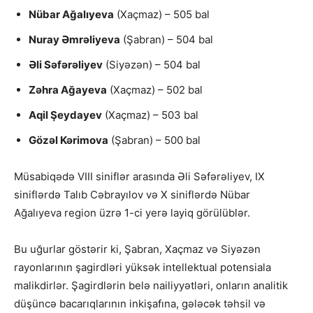
Nübar Ağalıyeva
(Xaçmaz) – 505 bal
Nuray Əmrəliyeva
(Şabran) – 504 bal
Əli Səfərəliyev
(Siyəzən) – 504 bal
Zəhra Ağayeva
(Xaçmaz) – 502 bal
Aqil Şeydayev
(Xaçmaz) – 503 bal
Gözəl Kərimova
(Şabran) – 500 bal
Müsabiqədə VIII siniflər arasında Əli Səfərəliyev, IX
siniflərdə Talıb Cəbrayılov və X siniflərdə Nübar
Ağalıyeva region üzrə 1-ci yerə layiq görülüblər.
Bu uğurlar göstərir ki, Şabran, Xaçmaz və Siyəzən
rayonlarının şagirdləri yüksək intellektual potensiala
malikdirlər. Şagirdlərin belə nailiyyətləri, onların analitik
düşüncə bacarıqlarının inkişafına, gələcək təhsil və