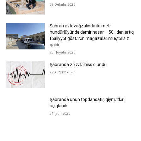
08 Dekabr 2025
Şabran avtovağzalında iki metr
hündürlüyündə dəmir hasar – 50 ildən artıq
fəaliyyət göstərən mağazalar müştərisiz
qaldı
23 Noyabr 2025
Şabranda zəlzələ hiss olundu
27 Avqust 2025
Şabranda unun topdansatış qiymətləri
açıqlanıb
21 İyun 2025