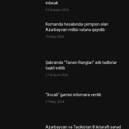
edəcək
04 Dekabr 2024
Komanda hesabında çempion olan
Azərbaycan millisi vətənə qayıdıb
19 May 2024
Şabranda “Tarixin Rəngləri” adlı tədbirlər
təşkil edilib
27 Avqust 2024
“Xocalı” gəmisi istismara verilib
27 May 2024
Azərbaycan və Tacikistan 8 ikitərəfli sənəd