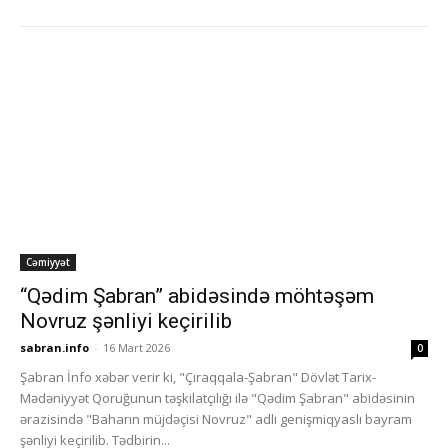
Cəmiyyət
“Qədim Şabran” abidəsində möhtəşəm
Novruz şənliyi keçirilib
sabran.info
-
16 Mart 2026
0
Şabran İnfo xəbər verir ki, "Çıraqqala-Şabran" Dövlət Tarix-
Mədəniyyət Qoruğunun təşkilatçılığı ilə "Qədim Şabran" abidəsinin
ərazisində "Baharın müjdəçisi Novruz" adlı genişmiqyaslı bayram
şənliyi keçirilib. Tədbirin...