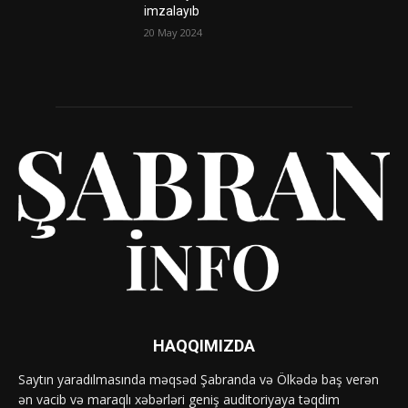
imzalayıb
20 May 2024
HAQQIMIZDA
Saytın yaradılmasında məqsəd Şabranda və Ölkədə baş verən
ən vacib və maraqlı xəbərləri geniş auditoriyaya təqdim