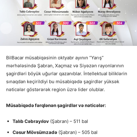
BilBacar müsabiqəsinin oktyabr ayının “Yarış”
mərhələsində Şabran, Xaçmaz və Siyəzən rayonlarının
şagirdləri böyük uğurlar qazanıblar. İntellektual biliklərin
sınaqdan keçirildiyi bu müsabiqədə şagirdlər yüksək
nəticələr göstərərək region üzrə lider olublar.
Müsabiqədə fərqlənən şagirdlər və nəticələr:
Talıb Cəbrayılov
(Şabran) – 511 bal
Cəsur Mövsümzadə
(Şabran) – 505 bal