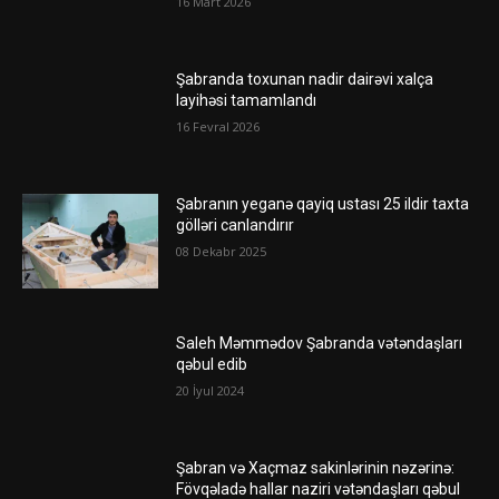
16 Mart 2026
Şabranda toxunan nadir dairəvi xalça
layihəsi tamamlandı
16 Fevral 2026
Şabranın yeganə qayiq ustası 25 ildir taxta
gölləri canlandırır
08 Dekabr 2025
Saleh Məmmədov Şabranda vətəndaşları
qəbul edib
20 İyul 2024
Şabran və Xaçmaz sakinlərinin nəzərinə:
Fövqəladə hallar naziri vətəndaşları qəbul