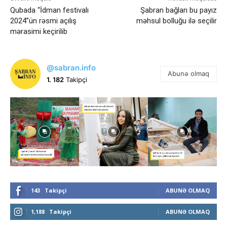
Qubada “İdman festivalı
Şabran bağları bu payız
2024”ün rəsmi açılış
məhsul bolluğu ilə seçilir
mərasimi keçirilib
@sabran.info
Abunə olmaq
1. 182
Takipçi
143
Takipçi
ABUNƏ OLMAQ
1,188
Takipçi
ABUNƏ OLMAQ