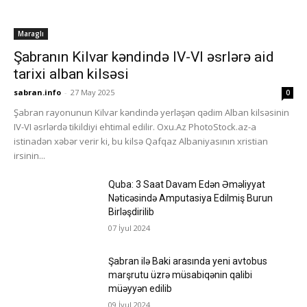
Maraglı
Şabranın Kilvar kəndində IV-VI əsrlərə aid
tarixi alban kilsəsi
sabran.info
-
27 May 2025
0
Şabran rayonunun Kilvar kəndində yerləşən qədim Alban kilsəsinin
IV-VI əsrlərdə tikildiyi ehtimal edilir. Oxu.Az PhotoStock.az-a
istinadən xəbər verir ki, bu kilsə Qafqaz Albaniyasının xristian
irsinin...
Quba: 3 Saat Davam Edən Əməliyyat
Nəticəsində Amputasiya Edilmiş Burun
Birləşdirilib
07 İyul 2024
Şabran ilə Baki arasında yeni avtobus
marşrutu üzrə müsabiqənin qalibi
müəyyən edilib
09 İyul 2024