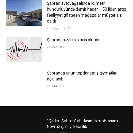
Şabran avtovağzalında iki metr
hündürlüyündə dəmir hasar – 50 ildən artıq
fəaliyyət göstərən mağazalar müştərisiz
qaldı
23 Noyabr 2025
Şabranda zəlzələ hiss olundu
27 Avqust 2025
Şabranda unun topdansatış qiymətləri
açıqlanıb
21 İyun 2025
“Qədim Şabran” abidəsində möhtəşəm
Novruz şənliyi keçirilib