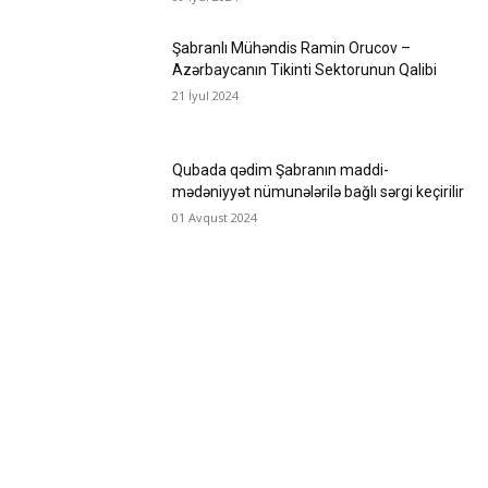
Şabranlı Mühəndis Ramin Orucov –
Azərbaycanın Tikinti Sektorunun Qalibi
21 İyul 2024
Qubada qədim Şabranın maddi-
mədəniyyət nümunələrilə bağlı sərgi keçirilir
01 Avqust 2024