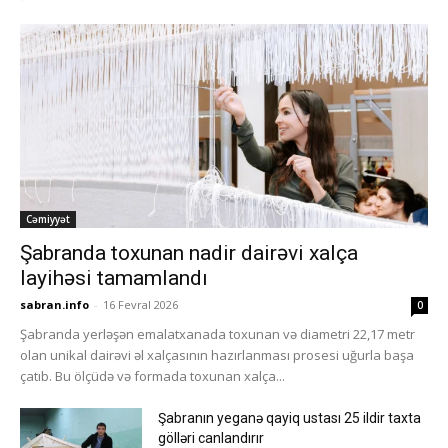
Cəmiyyət
Şabranda toxunan nadir dairəvi xalça
layihəsi tamamlandı
sabran.info
-
16 Fevral 2026
0
Şabranda yerləşən emalatxanada toxunan və diametri 22,17 metr
olan unikal dairəvi əl xalçasının hazırlanması prosesi uğurla başa
çatıb. Bu ölçüdə və formada toxunan xalça...
Şabranın yeganə qayiq ustası 25 ildir taxta
gölləri canlandırır