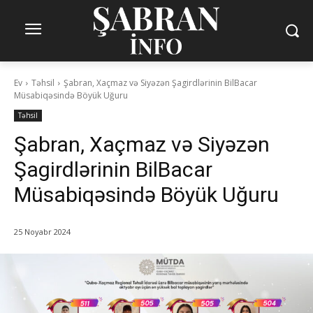
Ev
Təhsil
Şabran, Xaçmaz və Siyəzən Şagirdlərinin BilBacar
Müsabiqəsində Böyük Uğuru
Təhsil
Şabran, Xaçmaz və Siyəzən
Şagirdlərinin BilBacar
Müsabiqəsində Böyük Uğuru
25 Noyabr 2024