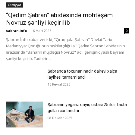
Cəmiyyət
“Qədim Şabran” abidəsində möhtəşəm
Novruz şənliyi keçirilib
sabran.info
-
16 Mart 2026
0
Şabran İnfo xəbər verir ki, "Çıraqqala-Şabran" Dövlət Tarix-
Mədəniyyət Qoruğunun təşkilatçılığı ilə "Qədim Şabran" abidəsinin
ərazisində "Baharın müjdəçisi Novruz" adlı genişmiqyaslı bayram
şənliyi keçirilib. Tədbirin...
Şabranda toxunan nadir dairəvi xalça
layihəsi tamamlandı
16 Fevral 2026
Şabranın yeganə qayiq ustası 25 ildir taxta
gölləri canlandırır
08 Dekabr 2025