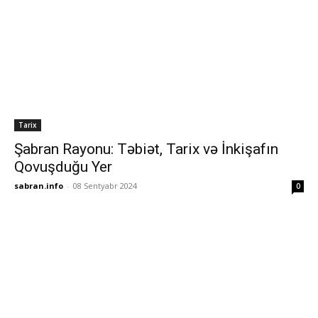
Tarix
Şabran Rayonu: Təbiət, Tarix və İnkişafın
Qovuşduğu Yer
sabran.info
-
08 Sentyabr 2024
0