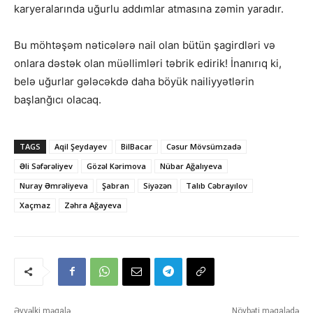
karyeralarında uğurlu addımlar atmasına zəmin yaradır.
Bu möhtəşəm nəticələrə nail olan bütün şagirdləri və
onlara dəstək olan müəllimləri təbrik edirik! İnanırıq ki,
belə uğurlar gələcəkdə daha böyük nailiyyətlərin
başlanğıcı olacaq.
TAGS
Aqil Şeydayev
BilBacar
Cəsur Mövsümzadə
Əli Səfərəliyev
Gözəl Kərimova
Nübar Ağalıyeva
Nuray Əmrəliyeva
Şabran
Siyəzən
Talıb Cəbrayılov
Xaçmaz
Zəhra Ağayeva
Əvvəlki məqalə
Növbəti məqalədə